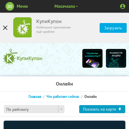
Меню
Махачкала
КупиКупон
Мобильное приложение
Загрузить
ещё удобнее
Онлайн
Главная
Что работает сейчас
Онлайн
Показать на карте
По рейтингу