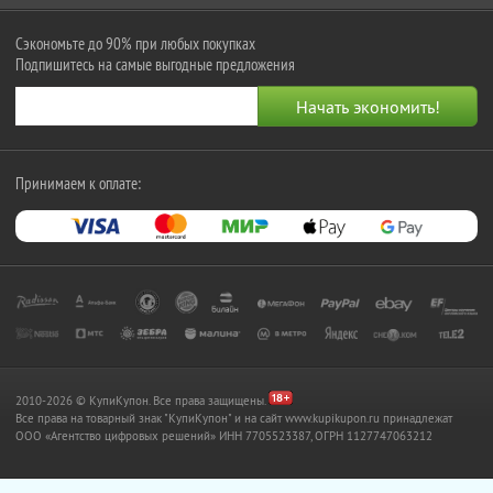
Сэкономьте до 90% при любых покупках
Подпишитесь на самые выгодные предложения
Принимаем к оплате:
2010-2026 © КупиКупон. Все права защищены.
Все права на товарный знак "КупиКупон" и на сайт www.kupikupon.ru принадлежат
OOO «Агентство цифровых решений» ИНН 7705523387, ОГРН 1127747063212