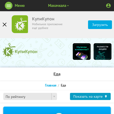
Меню
Махачкала
КупиКупон
Мобильное приложение
Загрузить
ещё удобнее
Еда
Главная
Еда
Показать на карте
По рейтингу