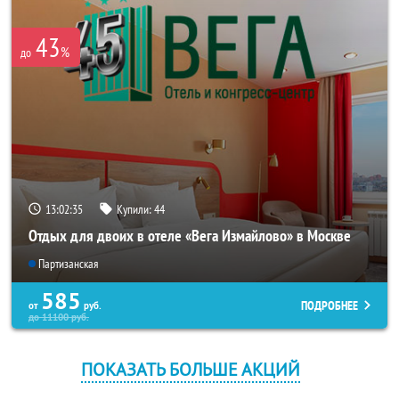
43
%
до
13:02:35
Купили:
44
Отдых для двоих в отеле «Вега Измайлово» в Москве
Партизанская
585
ПОДРОБНЕЕ
от
руб.
до
11100
руб.
ПОКАЗАТЬ БОЛЬШЕ АКЦИЙ