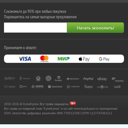
Сэкономьте до 90% при любых покупках
Подпишитесь на самые выгодные предложения
Принимаем к оплате:
2010-2026 © КупиКупон. Все права защищены.
Все права на товарный знак "КупиКупон" и на сайт www.kupikupon.ru принадлежат
OOO «Агентство цифровых решений» ИНН 7705523387, ОГРН 1127747063212