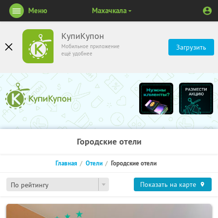
Меню
Махачкала
КупиКупон
Мобильное приложение
Загрузить
ещё удобнее
Городские отели
Главная
Отели
Городские отели
Показать на карте
По рейтингу