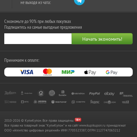
не выходя из чата:
Сэкономьте до 90% при любых покупках
Подпишитесь на самые выгодные предложения
Принимаем к оплате:
2010-2026 © КупиКупон. Все права защищены.
Все права на товарный знак "КупиКупон" и на сайт www.kupikupon.ru принадлежат
OOO «Агентство цифровых решений» ИНН 7705523387, ОГРН 1127747063212