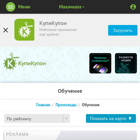
Меню
Махачкала
КупиКупон
Мобильное приложение
Загрузить
ещё удобнее
Обучение
Главная
Промокоды
Обучение
Показать на карте
По рейтингу