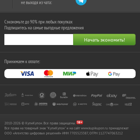
не выходя из чата:
Сэкономьте до 90% при любых покупках
Подпишитесь на самые выгодные предложения
Принимаем к оплате:
2010-2026 © КупиКупон. Все права защищены.
Все права на товарный знак "КупиКупон" и на сайт www.kupikupon.ru принадлежат
OOO «Агентство цифровых решений» ИНН 7705523387, ОГРН 1127747063212