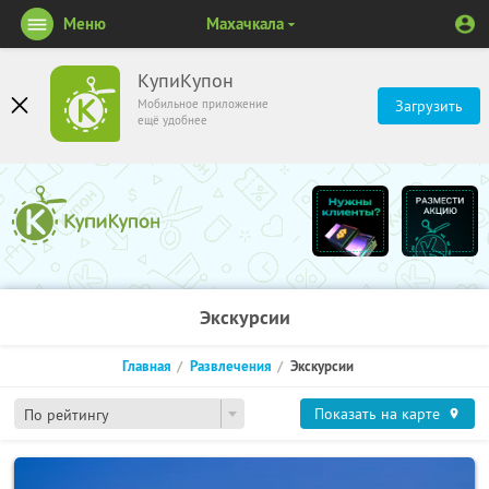
Меню
Махачкала
КупиКупон
Мобильное приложение
Загрузить
ещё удобнее
Экскурсии
Главная
Развлечения
Экскурсии
Показать на карте
По рейтингу