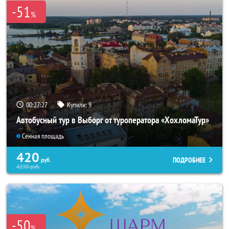
-51
%
00:27:26
Купили:
9
Автобусный тур в Выборг от туроператора «ХохломаТур»
Сенная площадь
420
ПОДРОБНЕЕ
руб.
4230
руб.
-50
%