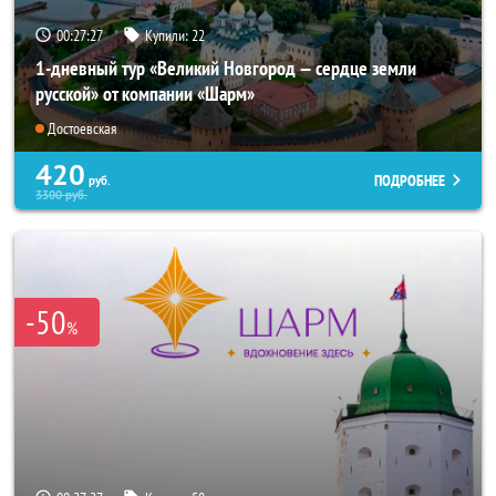
00:27:26
Купили:
22
1-дневный тур «Великий Новгород — сердце земли
русской» от компании «Шарм»
Достоевская
420
ПОДРОБНЕЕ
руб.
3300
руб.
-50
%