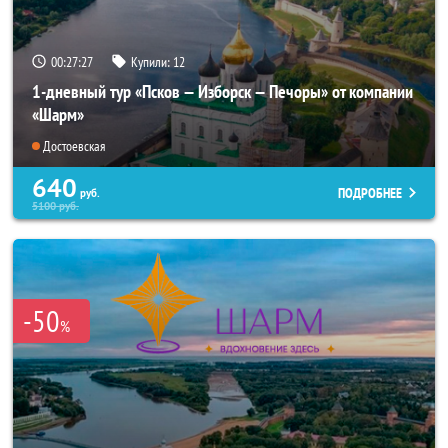
00:27:26
Купили:
12
1-дневный тур «Псков — Изборск — Печоры» от компании
«Шарм»
Достоевская
640
ПОДРОБНЕЕ
руб.
5100
руб.
-50
%