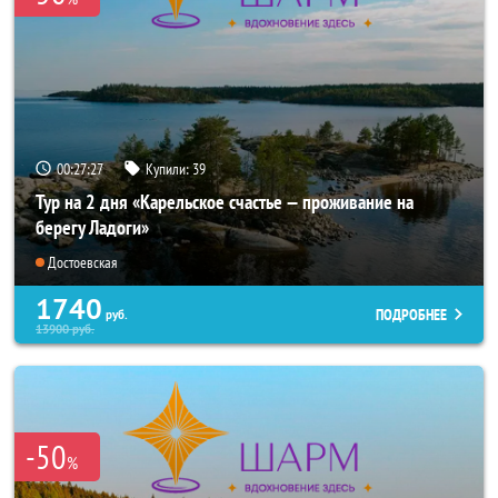
00:27:26
Купили:
39
Тур на 2 дня «Карельское счастье — проживание на
берегу Ладоги»
Достоевская
1740
ПОДРОБНЕЕ
руб.
13900
руб.
-50
%