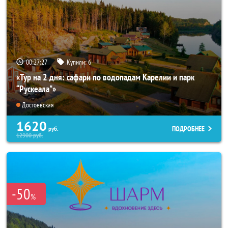
00:27:26
Купили:
6
«Тур на 2 дня: сафари по водопадам Карелии и парк
“Рускеала"»
Достоевская
1620
ПОДРОБНЕЕ
руб.
12900
руб.
-50
%