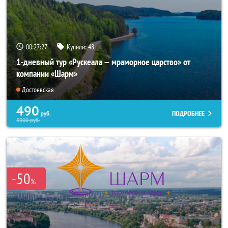
00:27:26
Купили:
48
1-дневный тур «Рускеала — мраморное царство» от
компании «Шарм»
Достоевская
490
ПОДРОБНЕЕ
руб.
3900
руб.
-50
%