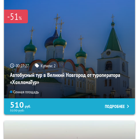
-51
%
00:27:26
Купили:
2
Автобусный тур в Великий Новгород от туроператора
«ХохломаТур»
Сенная площадь
510
ПОДРОБНЕЕ
руб.
5190
руб.