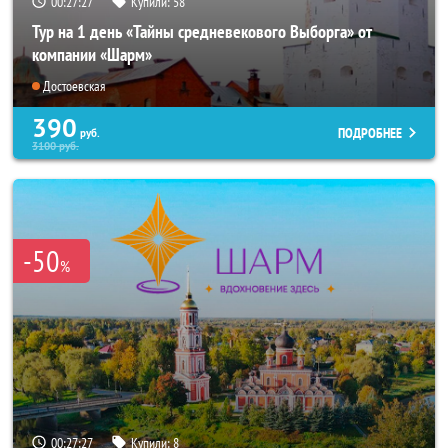
00:27:26
Купили:
58
Тур на 1 день «Тайны средневекового Выборга» от
компании «Шарм»
Достоевская
390
ПОДРОБНЕЕ
руб.
3100
руб.
-50
%
00:27:26
Купили:
8