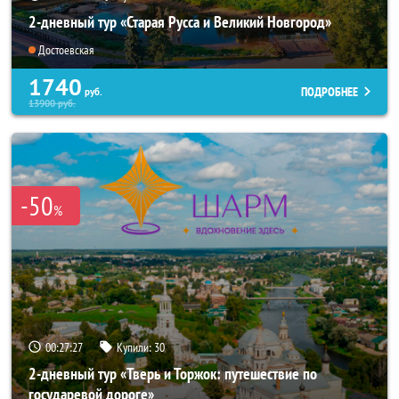
2-дневный тур «Старая Русса и Великий Новгород»
Достоевская
1740
ПОДРОБНЕЕ
руб.
13900
руб.
-50
%
00:27:26
Купили:
30
2-дневный тур «Тверь и Торжок: путешествие по
государевой дороге»