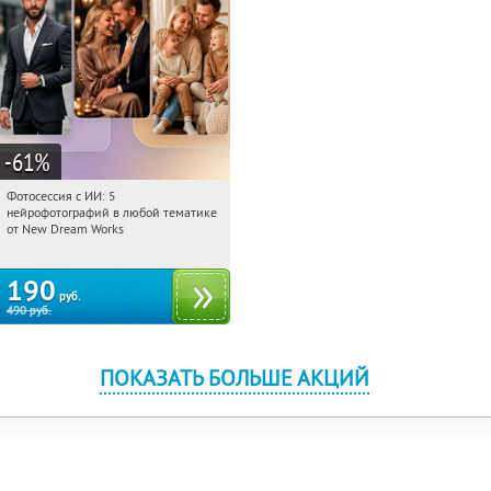
-61
%
Фотосессия с ИИ: 5
12:29:29
Купили:
10
нейрофотографий в любой тематике
Россия
от New Dream Works
190
руб.
490
руб.
ПОКАЗАТЬ БОЛЬШЕ АКЦИЙ