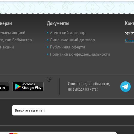
тнёрам
Документы
Кон
елаем акцию!
Агентский договор
spro
е, как Вебмастер
Лицензионный договор
Связ
е акции
Публичная оферта
Политика конфиденциальности
Ищите скидки поблизости,
не выходя из чата: