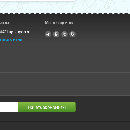
такты
Мы в Соцсетях
si@kupikupon.ru
аться с нами