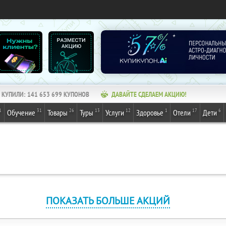
КУПИЛИ:
141 653 699
КУПОНОВ
ДАВАЙТЕ СДЕЛАЕМ АКЦИЮ!
1
31
26
13
12
1
17
6
Обучение
Товары
Туры
Услуги
Здоровье
Отели
Дети
ПОКАЗАТЬ БОЛЬШЕ АКЦИЙ