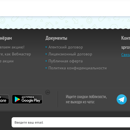
тнёрам
Документы
Кон
елаем акцию!
Агентский договор
spro
е, как Вебмастер
Лицензионный договор
Связ
е акции
Публичная оферта
Политика конфиденциальности
Ищите скидки поблизости,
не выходя из чата: