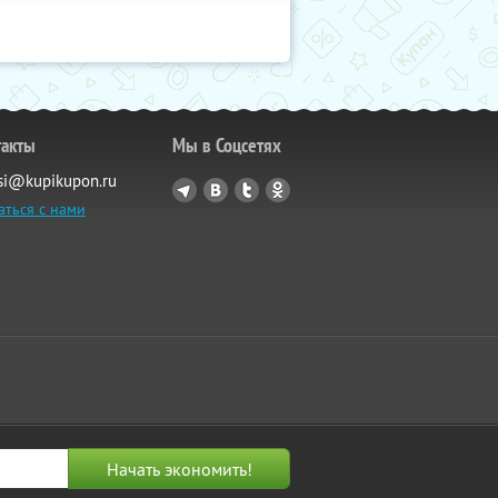
такты
Мы в Соцсетях
si@kupikupon.ru
аться с нами