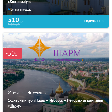
«ХохломаТур»
Сенная площадь
510
ПОДРОБНЕЕ
руб.
5190
руб.
-50
%
19:31:28
Купили:
12
1-дневный тур «Псков — Изборск — Печоры» от компании
«Шарм»