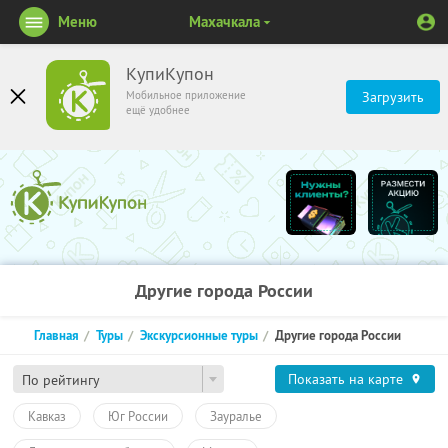
Меню
Махачкала
КупиКупон
Мобильное приложение
Загрузить
ещё удобнее
Другие города России
Главная
Туры
Экскурсионные туры
Другие города России
Показать на карте
По рейтингу
Кавказ
Юг России
Зауралье