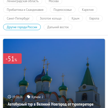
Ленинградская область
Москва
Прибалтика и Скандинавия
Подмосковье
Карелия
Санкт-Петербург
Золотое кольцо
Крым
Европа
Другие города России
Дальний восток
-51
%
19:31:28
Купили:
2
Автобусный тур в Великий Новгород от туроператора