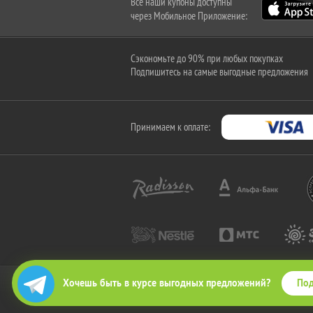
Все наши купоны доступны
через Мобильное Приложение:
Сэкономьте до 90% при любых покупках
Подпишитесь на самые выгодные предложения
Принимаем к оплате:
Под
Хочешь быть в курсе выгодных предложений?
2010-2026 © КупиКупон. Все права защищены.
Все права на товарный знак "КупиКупон" и на сайт