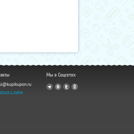
такты
Мы в Соцсетях
si@kupikupon.ru
аться с нами