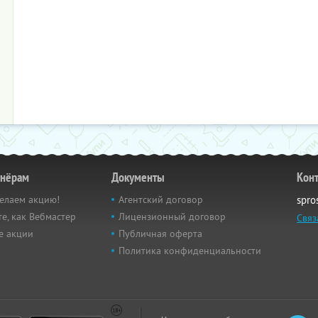
тнёрам
Документы
Кон
елаем акцию!
Агентский договор
spro
е, как Вебмастер
Лицензионный договор
Связ
е акции
Публичная оферта
Политика конфиденциальности