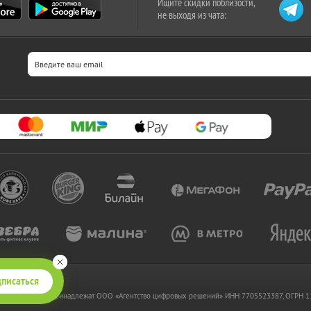
Ищите скидки поблизости,
не выходя из чата:
писаться
 www.kupikupon.ru принадлежат OOO «Агентство цифровых решений» ИНН 7705523387, ОГРН