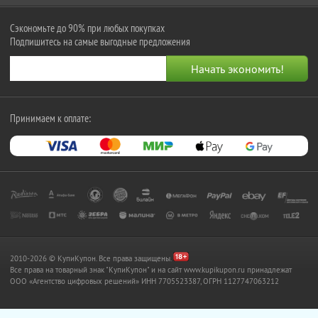
Сэкономьте до 90% при любых покупках
Подпишитесь на самые выгодные предложения
Принимаем к оплате:
2010-2026 © КупиКупон. Все права защищены.
Все права на товарный знак "КупиКупон" и на сайт www.kupikupon.ru принадлежат
OOO «Агентство цифровых решений» ИНН 7705523387, ОГРН 1127747063212