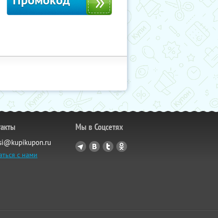
Промокод
такты
Мы в Соцсетях
si@kupikupon.ru
аться с нами