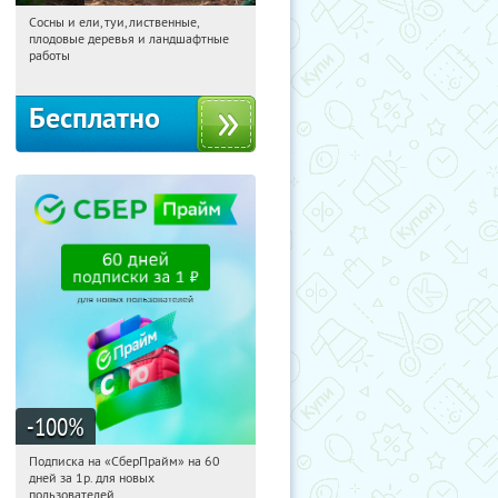
Сосны и ели, туи, лиственные,
13:50:59
Получили:
31
плодовые деревья и ландшафтные
Московская обл., г. Химки,
работы
территориальное управление
Кутузовское
Бесплатно
-100
%
Подписка на «СберПрайм» на 60
13:50:59
Получили:
10
дней за 1р. для новых
Россия
пользователей