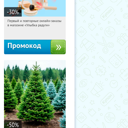
-30
%
Первый и повторные онлайн-заказы
13:50:59
Получили:
2
в магазине «Улыбка радуги»
Россия
Промокод
-50
%