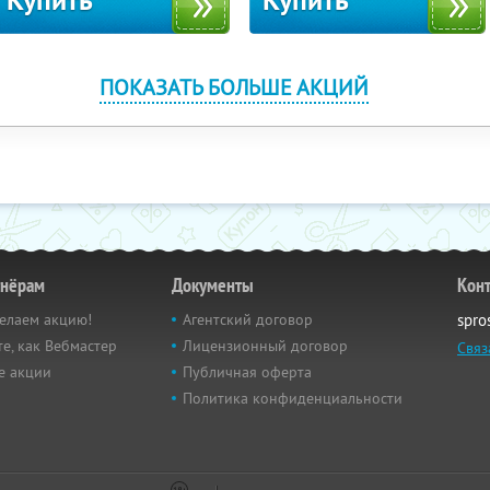
Купить
Купить
ПОКАЗАТЬ БОЛЬШЕ АКЦИЙ
тнёрам
Документы
Кон
елаем акцию!
Агентский договор
spro
е, как Вебмастер
Лицензионный договор
Связ
е акции
Публичная оферта
Политика конфиденциальности