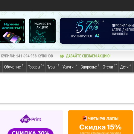
КУПИЛИ:
141 694 958
КУПОНОВ
ДАВАЙТЕ СДЕЛАЕМ АКЦИЮ!
1
31
26
13
14
1
17
6
Обучение
Товары
Туры
Услуги
Здоровье
Отели
Дети