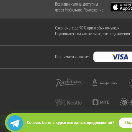
Все наши купоны доступны
через Мобильное Приложение:
Сэкономьте до 90% при любых покупках
Подпишитесь на самые выгодные предложения
Принимаем к оплате:
Под
Хочешь быть в курсе выгодных предложений?
2010-2026 © КупиКупон. Все права защищены.
Все права на товарный знак "КупиКупон" и на сайт