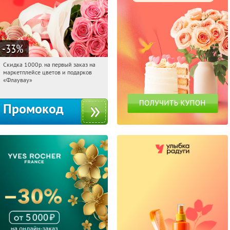
-33
%
Скидка 1000р. на первый заказ на
13:50:59
Получили:
18
маркетплейсе цветов и подарков
Россия
«Флаувау»
Промокод