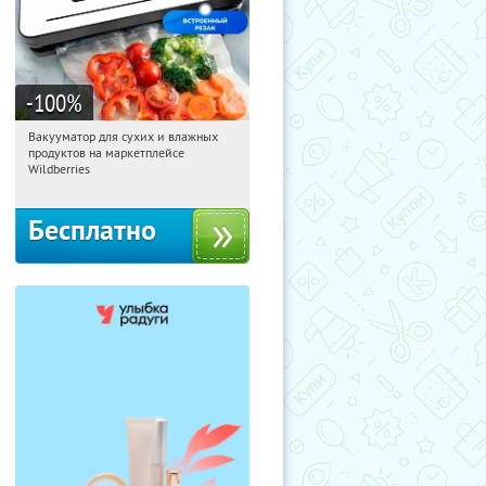
-100
%
Вакууматор для сухих и влажных
13:50:59
Получили:
190
продуктов на маркетплейсе
Россия
Wildberries
Бесплатно