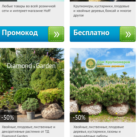
Любые товары во всей розничной
Крупномеры, кустарники, плодовые
13:50:59
Получили:
83
13:50:59
Получили:
28
сети и интернет-магазине Hoff
и хвойные деревья, бонсай и многое
Москва, 1-й Волоколамский проезд,
Москва, Рябиновая улица, 17
другое
10с1
Промокод
Бесплатно
-50
%
-50
%
Хвойные, плодовые, лиственные и
Хвойные, лиственные, плодовые
13:50:59
Получили:
15
13:50:59
Получили:
15
декоративные растения от ТД
деревья, кустарники, газоны и
Выставочная
Угрешская
Павелецкая
Угрешская
Diamond Garden
ландшафтные работы