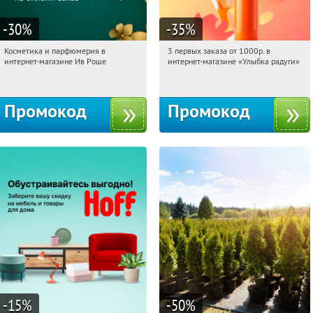
-30
%
-35
%
Косметика и парфюмерия в
3 первых заказа от 1000р. в
13:50:59
Получили:
2
13:50:59
Получили:
12
интернет-магазине Ив Роше
интернет-магазине «Улыбка радуги»
Россия
Россия
Промокод
Промокод
-15
%
-50
%