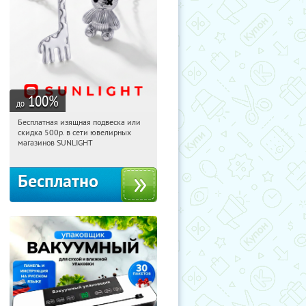
100
%
до
Бесплатная изящная подвеска или
13:50:59
Получили:
74
скидка 500р. в сети ювелирных
Россия
магазинов SUNLIGHT
Бесплатно