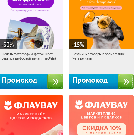
-30
%
-15
%
Печать фотографий, фотокниг от
Различные товары в зоомагазине
13:50:59
Получили:
4
13:50:59
Получи первым!
сервиса цифровой печати netPrint
Четыре лапы
Россия
Россия
Промокод
Промокод