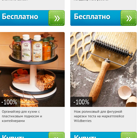
Бесплатно
Бесплатно
-100
%
-100
%
Органайзер для кухни с
Нож роликовый для фигурной
13:50:59
Получили:
312
13:50:59
Получили:
266
пластиковым подносом и
нарезки теста на маркетплейсе
Россия
Россия
контейнерами
Wildberries