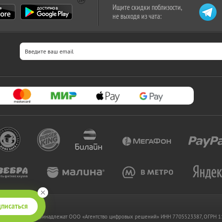
Ищите скидки поблизости,
не выходя из чата:
писаться
 www.kupikupon.ru принадлежат OOO «Агентство цифровых решений» ИНН 7705523387, ОГРН