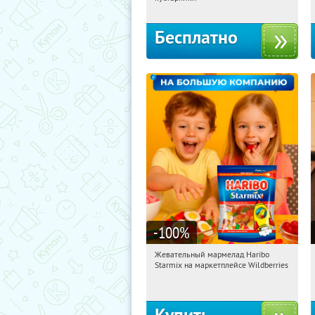
территориальное управление
Кутузовское
Бесплатно
-100
%
Жевательный мармелад Haribo
13:50:59
Получили:
613
Starmix на маркетплейсе Wildberries
Россия