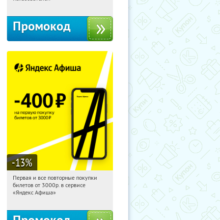
Промокод
-13
%
Первая и все повторные покупки
13:50:59
Получили:
71
билетов от 3000р. в сервисе
Россия
«Яндекс Афиша»