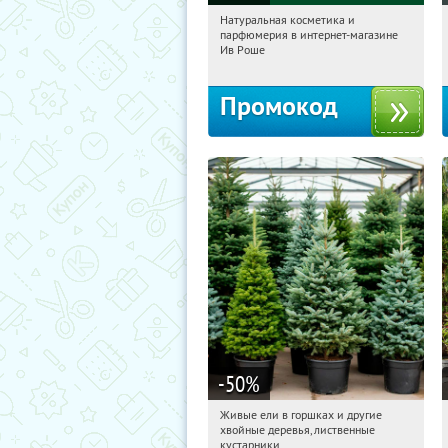
Натуральная косметика и
13:50:59
Получили:
1
парфюмерия в интернет-магазине
Россия
Ив Роше
Промокод
-50
%
Живые ели в горшках и другие
13:50:59
Получили:
53
хвойные деревья, лиственные
Московская обл., г. Химки,
кустарники