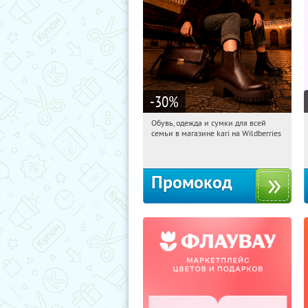
-30
%
Обувь, одежда и сумки для всей
13:50:59
Получили:
32
семьи в магазине kari на Wildberries
Россия
Промокод