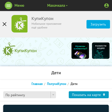
Меню
Махачкала
КупиКупон
Мобильное приложение
Загрузить
ещё удобнее
Дети
Главная
ПолучиКупон
Дети
Показать на карте
По рейтингу