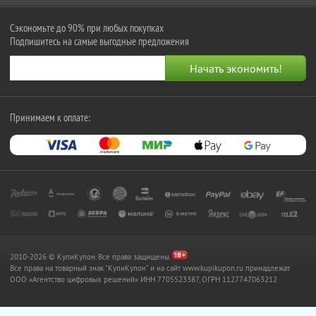
Сэкономьте до 90% при любых покупках
Подпишитесь на самые выгодные предложения
Принимаем к оплате:
2010-2026 © КупиКупон. Все права защищены.
Все права на товарный знак "КупиКупон" и на сайт www.kupikupon.ru принадлежат
OOO «Агентство цифровых решений» ИНН 7705523387, ОГРН 1127747063212