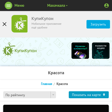
Меню
Махачкала
КупиКупон
Мобильное приложение
Загрузить
ещё удобнее
Красота
Главная
Красота
Показать на карте
По рейтингу