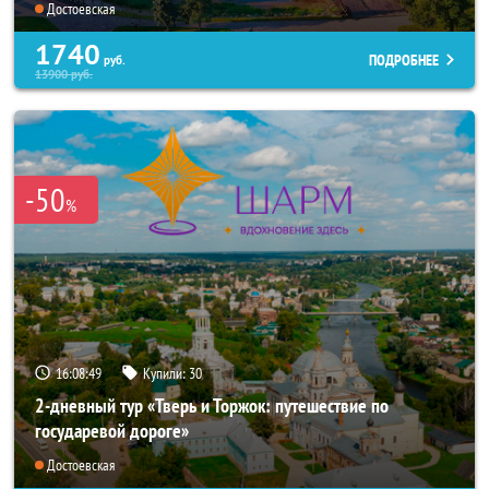
Достоевская
1740
ПОДРОБНЕЕ
руб.
13900
руб.
-50
%
16:08:49
Купили:
30
2-дневный тур «Тверь и Торжок: путешествие по
государевой дороге»
Достоевская