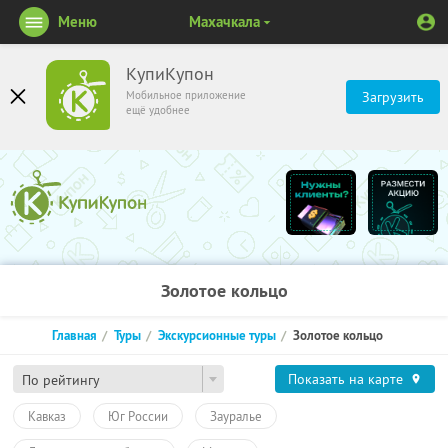
Меню
Махачкала
КупиКупон
Мобильное приложение
Загрузить
ещё удобнее
Золотое кольцо
Главная
Туры
Экскурсионные туры
Золотое кольцо
Показать на карте
По рейтингу
Кавказ
Юг России
Зауралье