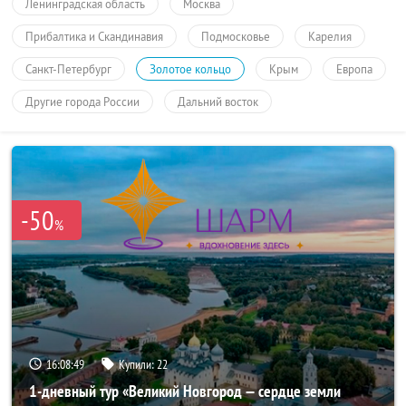
Ленинградская область
Москва
Прибалтика и Скандинавия
Подмосковье
Карелия
Санкт-Петербург
Золотое кольцо
Крым
Европа
Другие города России
Дальний восток
-50
%
16:08:49
Купили:
22
1-дневный тур «Великий Новгород — сердце земли