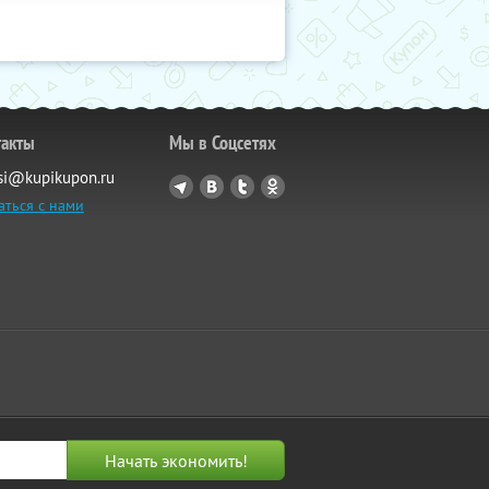
такты
Мы в Соцсетях
si@kupikupon.ru
аться с нами