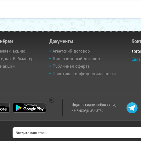
тнёрам
Документы
Кон
елаем акцию!
Агентский договор
spro
е, как Вебмастер
Лицензионный договор
Связ
е акции
Публичная оферта
Политика конфиденциальности
Ищите скидки поблизости,
не выходя из чата: