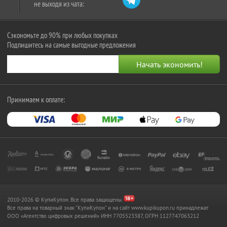
не выходя из чата:
Сэкономьте до 90% при любых покупках
Подпишитесь на самые выгодные предложения
Принимаем к оплате:
2010-2026 © КупиКупон. Все права защищены.
Все права на товарный знак "КупиКупон" и на сайт www.kupikupon.ru принадлежат
OOO «Агентство цифровых решений» ИНН 7705523387, ОГРН 1127747063212