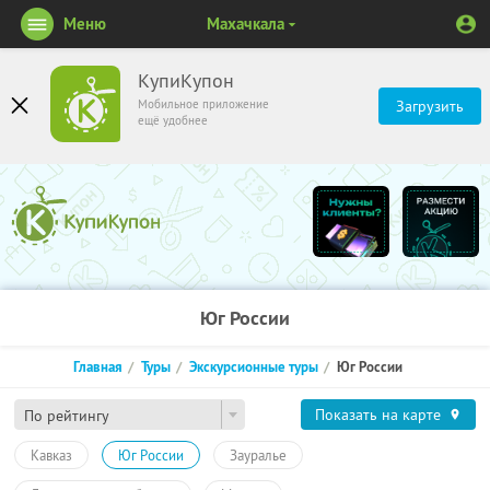
Меню
Махачкала
КупиКупон
Мобильное приложение
Загрузить
ещё удобнее
Юг России
Главная
Туры
Экскурсионные туры
Юг России
Показать на карте
По рейтингу
Кавказ
Юг России
Зауралье