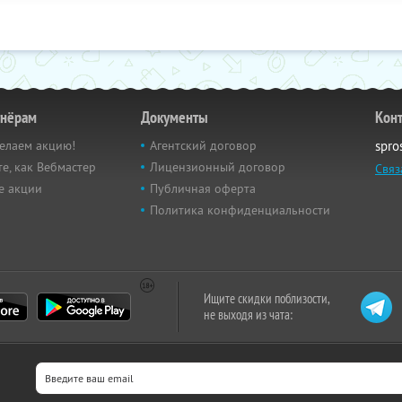
тнёрам
Документы
Кон
елаем акцию!
Агентский договор
spro
е, как Вебмастер
Лицензионный договор
Связ
е акции
Публичная оферта
Политика конфиденциальности
Ищите скидки поблизости,
не выходя из чата: