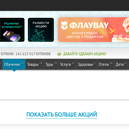
КУПИЛИ:
141 623 017
КУПОНОВ
ДАВАЙТЕ СДЕЛАЕМ АКЦИЮ!
1
31
25
13
12
1
16
6
Обучение
Товары
Туры
Услуги
Здоровье
Отели
Дети
ПОКАЗАТЬ БОЛЬШЕ АКЦИЙ