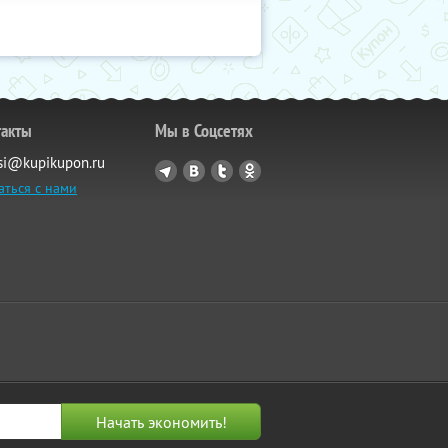
такты
Мы в Соцсетях
si@kupikupon.ru
аться с нами