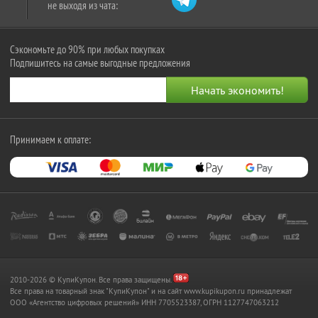
не выходя из чата:
Сэкономьте до 90% при любых покупках
Подпишитесь на самые выгодные предложения
Принимаем к оплате:
2010-2026 © КупиКупон. Все права защищены.
Все права на товарный знак "КупиКупон" и на сайт www.kupikupon.ru принадлежат
OOO «Агентство цифровых решений» ИНН 7705523387, ОГРН 1127747063212