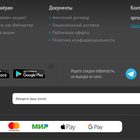
тнёрам
Документы
Кон
елаем акцию!
Агентский договор
spro
е, как Вебмастер
Лицензионный договор
Связ
е акции
Публичная оферта
Политика конфиденциальности
Ищите скидки поблизости,
не выходя из чата: