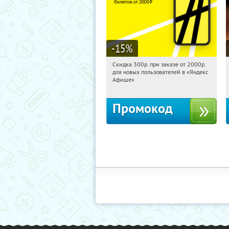
-15
%
Скидка 300р. при заказе от 2000р.
15:20:47
Получили:
65
для новых пользователей в «Яндекс
Россия
Афише»
Промокод