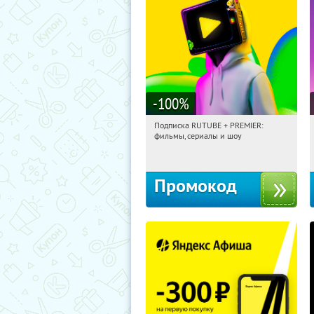
-100
%
Подписка RUTUBE + PREMIER:
15:20:47
Получили:
3
фильмы, сериалы и шоу
Россия
Промокод