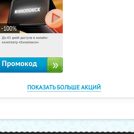
-100
%
До 45 дней доступа в онлайн-
15:20:47
Получили:
113
кинотеатр «Кинопоиск»
Россия
Промокод
ПОКАЗАТЬ БОЛЬШЕ АКЦИЙ