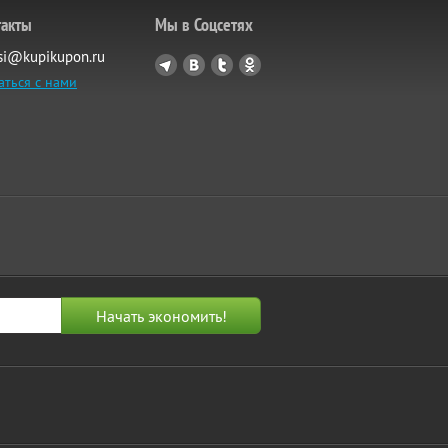
такты
Мы в Соцсетях
si@kupikupon.ru
аться с нами