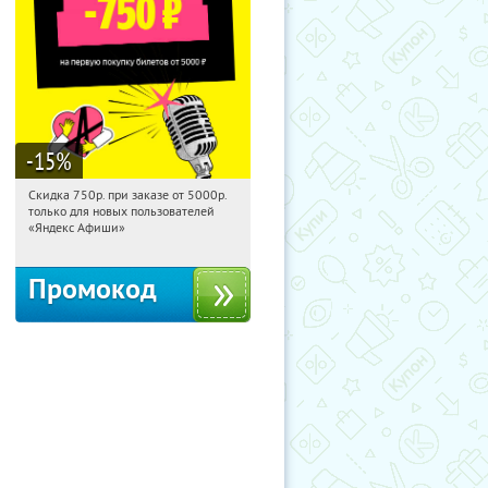
-15
%
Скидка 750р. при заказе от 5000р.
15:20:47
Получили:
114
только для новых пользователей
Россия
«Яндекс Афиши»
Промокод