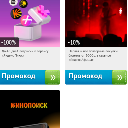
-100
%
-10
%
До 45 дней подписки к сервису
Первая и все повторные покупки
15:20:47
Получили:
19
15:20:47
Получили:
155
«Яндекс Плюс»
билетов от 3000р. в сервисе
Россия
Россия
«Яндекс Афиша»
Промокод
Промокод