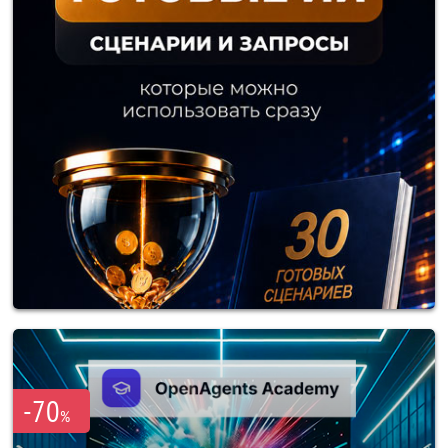
-70
%