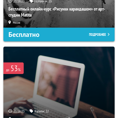
21:16:20
Получили:
35
Бесплатный онлайн-курс «Рисунки карандашом» от арт-
студии Matita
Россия
Бесплатно
ПОДРОБНЕЕ
53
%
до
21:16:20
Купили:
22