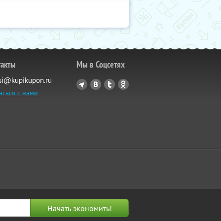
такты
Мы в Соцсетях
si@kupikupon.ru
аться с нами