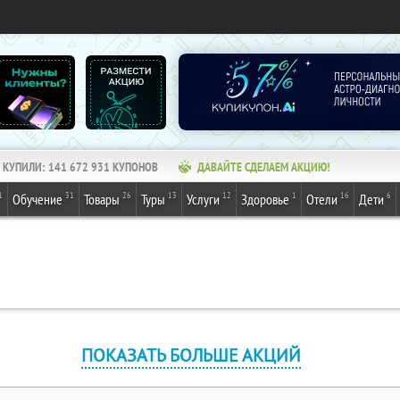
КУПИЛИ:
141 672 931
КУПОНОВ
ДАВАЙТЕ СДЕЛАЕМ АКЦИЮ!
1
31
26
13
12
1
16
6
Обучение
Товары
Туры
Услуги
Здоровье
Отели
Дети
ПОКАЗАТЬ БОЛЬШЕ АКЦИЙ