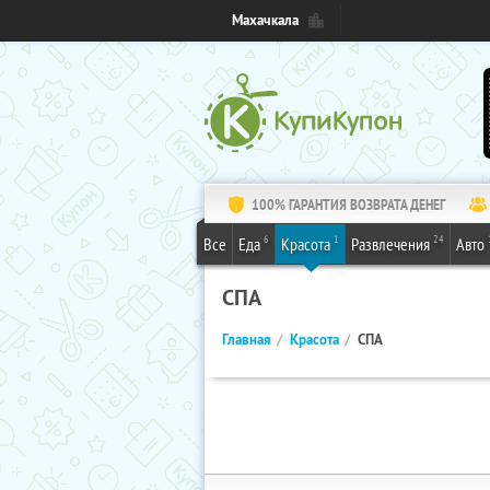
Махачкала
100% ГАРАНТИЯ ВОЗВРАТА ДЕНЕГ
6
1
24
Все
Еда
Красота
Развлечения
Авто
СПА
Главная
Красота
СПА