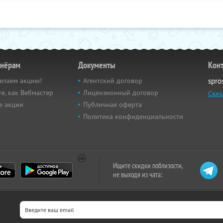
тнёрам
Документы
Кон
елаем акцию!
Агентский договор
spro
е, как Вебмастер
Лицензионный договор
Связ
е акции
Публичная оферта
Политика конфиденциальности
Ищите скидки поблизости,
не выходя из чата: