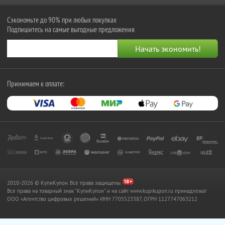
Сэкономьте до 90% при любых покупках
Подпишитесь на самые выгодные предложения
Принимаем к оплате:
2010-2026 © КупиКупон. Все права защищены.
Все права на товарный знак "КупиКупон" и на сайт www.kupikupon.ru принадлежат
OOO «Агентство цифровых решений» ИНН 7705523387, ОГРН 1127747063212