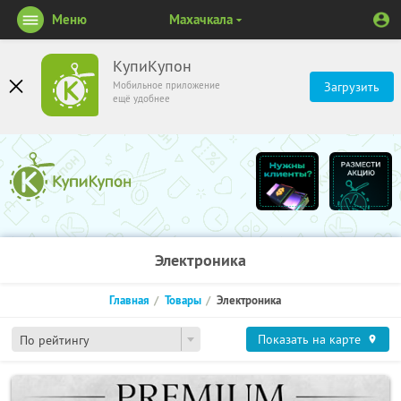
Меню
Махачкала
КупиКупон
Мобильное приложение
Загрузить
ещё удобнее
Электроника
Главная
Товары
Электроника
Показать на карте
По рейтингу