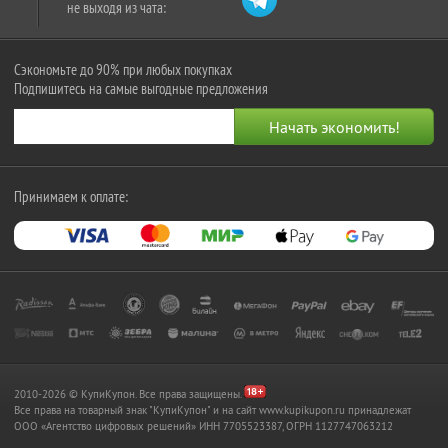
не выходя из чата:
Сэкономьте до 90% при любых покупках
Подпишитесь на самые выгодные предложения
Принимаем к оплате:
2010-2026 © КупиКупон. Все права защищены.
Все права на товарный знак "КупиКупон" и на сайт www.kupikupon.ru принадлежат
OOO «Агентство цифровых решений» ИНН 7705523387, ОГРН 1127747063212