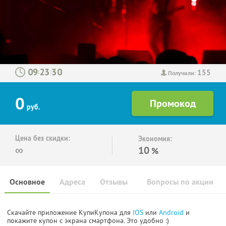
155
:
:
Получили:
0
руб.
Цена без скидки:
Экономия:
∞
10
%
Основное
Адреса
Отзывы
Вопросы по акции
Скачайте приложение КупиКупона для
IOS
или
Android
и
покажите купон с экрана смартфона. Это удобно :)