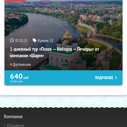
07:15:22
Купили:
12
1-дневный тур «Псков — Изборск — Печоры» от
компании «Шарм»
Достоевская
640
ПОДРОБНЕЕ
руб.
5100
руб.
Компания
Основное