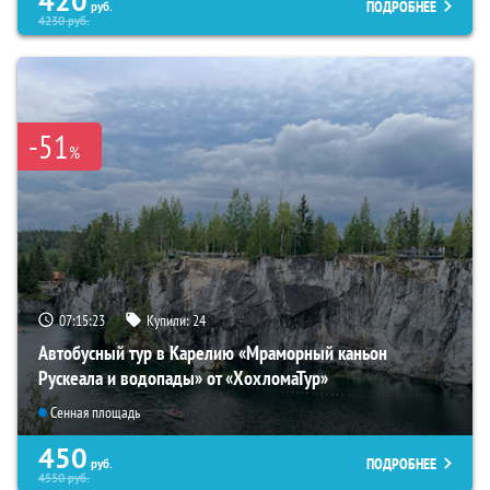
420
ПОДРОБНЕЕ
руб.
4230
руб.
-51
%
07:15:22
Купили:
24
Автобусный тур в Карелию «Мраморный каньон
Рускеала и водопады» от «ХохломаТур»
Сенная площадь
450
ПОДРОБНЕЕ
руб.
4550
руб.