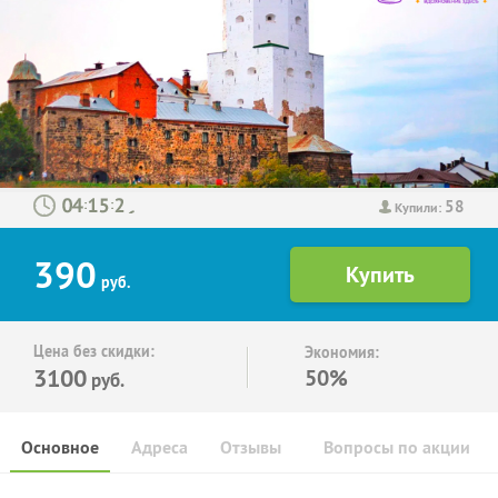
58
:
:
Купили:
390
руб.
Цена без скидки:
Экономия:
3100
50%
руб.
Основное
Адреса
Отзывы
Вопросы по акции