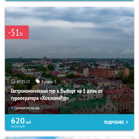
-51
%
07:15:22
Купили:
5
Гастрономический тур в Выборг на 1 день от
туроператора «ХохломаТур»
Сенная площадь
620
ПОДРОБНЕЕ
руб.
6290
руб.