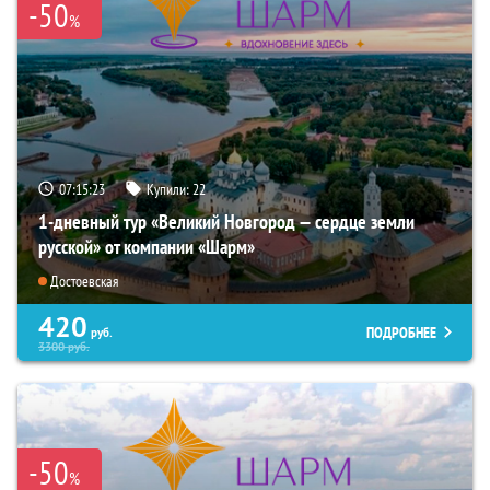
-50
%
07:15:22
Купили:
22
1-дневный тур «Великий Новгород — сердце земли
русской» от компании «Шарм»
Достоевская
420
ПОДРОБНЕЕ
руб.
3300
руб.
-50
%