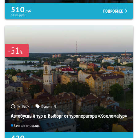
510
ПОДРОБНЕЕ
руб.
5190
руб.
-51
%
07:15:22
Купили:
9
Автобусный тур в Выборг от туроператора «ХохломаТур»
Сенная площадь