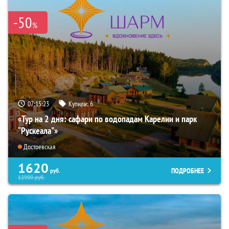
-50
%
07:15:22
Купили:
6
«Тур на 2 дня: сафари по водопадам Карелии и парк
“Рускеала"»
Достоевская
1620
ПОДРОБНЕЕ
руб.
12900
руб.