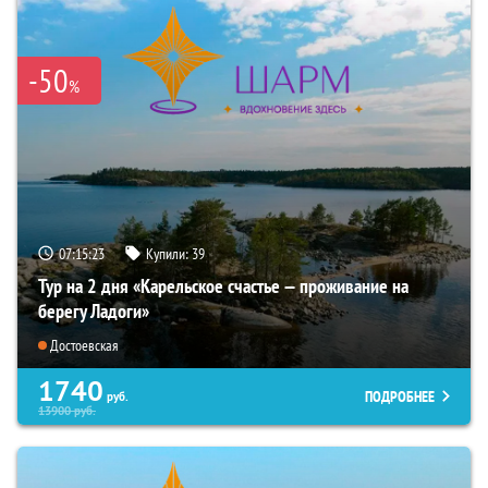
-50
%
07:15:22
Купили:
39
Тур на 2 дня «Карельское счастье — проживание на
берегу Ладоги»
Достоевская
1740
ПОДРОБНЕЕ
руб.
13900
руб.