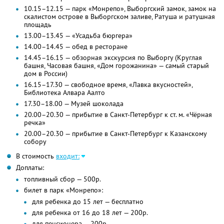
10.15–12.15 — парк «Монрепо», Выборгский замок, замок на
скалистом острове в Выборгском заливе, Ратуша и ратушная
площадь
13.00–13.45 — «Усадьба бюргера»
14.00–14.45 — обед в ресторане
14.45–16.15 — обзорная экскурсия по Выборгу (Круглая
башня, Часовая башня, «Дом горожанина» — самый старый
дом в России)
16.15–17.30 — свободное время, «Лавка вкусностей»,
Библиотека Алвара Аалто
17.30–18.00 — Музей шоколада
20.00–20.30 — прибытие в Санкт-Петербург к ст. м. «Чёрная
речка»
20.00–20.30 — прибытие в Санкт-Петербург к Казанскому
собору
В стоимость
входит:
Доплаты:
топливный сбор — 500р.
билет в парк «Монрепо»:
для ребенка до 15 лет — бесплатно
для ребенка от 16 до 18 лет — 200р.
для пенсионера — 200р.