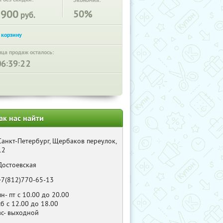
Экономия:
2900
50%
руб.
нца продаж осталось:
:
:
ак нас найти
Санкт-Петербург, Щербаков переулок,
12
Достоевская
+7(812)770-65-13
пн- пт с 10.00 до 20.00
сб с 12.00 до 18.00
вс- выходной