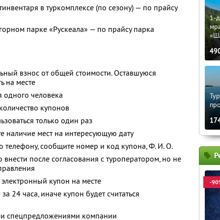
тинвентаря в туркомплексе (по сезону) — по прайсу
1-д
мр
 горном парке «Рускеала» — по прайсу парка
«Ш
49
ьный взнос от общей стоимости. Оставшуюся
ь на месте
я одного человека
Тур
пр
количество купонов
зоваться только один раз
17
е наличие мест на интересующую дату
 телефону, сообщите номер и код купона, Ф. И. О.
Р
 внести после согласования с туроператором, но не
тправления
 электронный купон на месте
-90
за 24 часа, иначе купон будет считаться
ими спецпредложениями компании