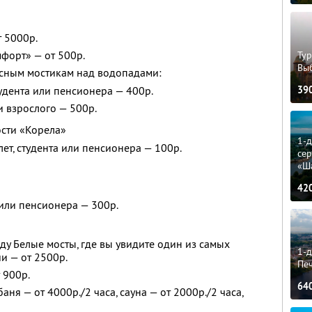
 5000р.
форт» — от 500р.
Тур
Вы
есным мостикам над водопадами:
39
тудента или пенсионера — 400р.
и взрослого — 500р.
ости «Корела»
1-
лет, студента или пенсионера — 100р.
сер
«Ш
42
 или пенсионера — 300р.
ду Белые мосты, где вы увидите один из самых
1-д
и — от 2500р.
Пе
 900р.
64
аня — от 4000р./2 часа, сауна — от 2000р./2 часа,