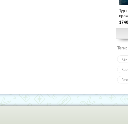
Тур 
прож
174
Теги:
Кан
Кар
Раз