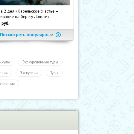
на 2 дня «Карельское счастье —
ивание на берегу Ладоги»
0
руб.
Посмотреть популярные
икулы
Экскурсионные туры
елия
Экскурсии
Туры
влечения