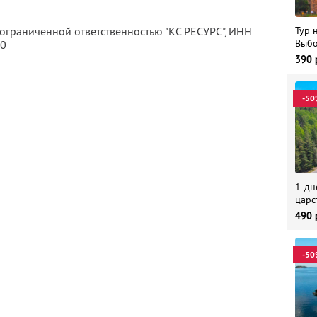
Тур 
 ограниченной ответственностью "КС РЕСУРС",
ИНН
Выбо
80
390
-50
1-дн
царс
490
-50