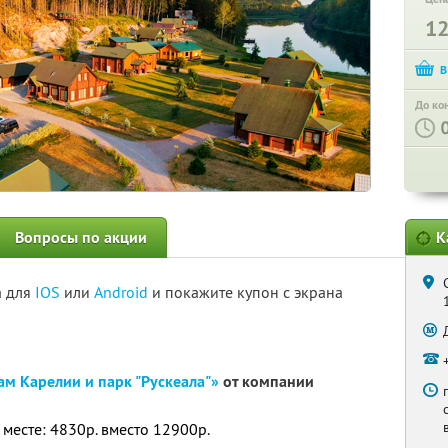
1
До ко
Вопросы по акции
К
а для
IOS
или
Android
и покажите купон с экрана
ам Карелии и парк "Рускеала"»
от компании
 месте: 4830р. вместо 12900р.