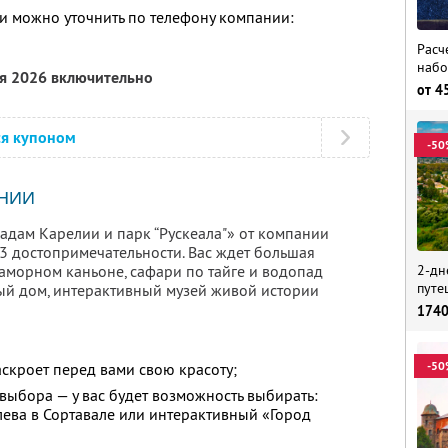
 можно уточнить по телефону компании:
Расч
набо
ря 2026 включительно
от
4
ся купоном
-50
НИИ
падам Карелии и парк “Рускеала"» от компании
3 достопримечательности. Вас ждет большая
2-дн
раморном каньоне, сафари по тайге и водопад
путе
ый дом, интерактивный музей живой истории
174
-50
скроет перед вами свою красоту;
выбора — у вас будет возможность выбирать:
лева в Сортавале или интерактивный «Город