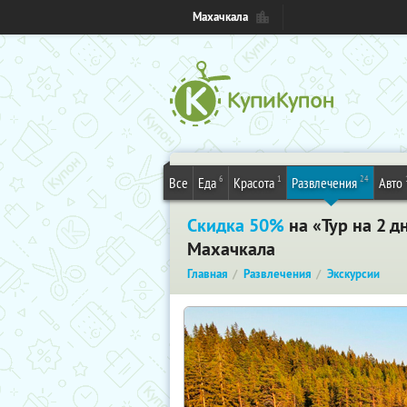
Махачкала
6
1
24
Все
Еда
Красота
Развлечения
Авто
Скидка 50%
на «Тур на 2 д
Махачкала
Главная
Развлечения
Экскурсии