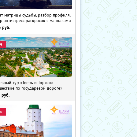
ет матрицы судьбы, разбор профиля,
р антистресс-раскрасок с мандалами
5
руб.
%
евный тур «Тверь и Торжок:
шествие по государевой дороге»
0
руб.
%