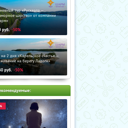
невный тур «Рускеала —
аморное царство» от компании
арм»
0
руб.
-50%
 на 2 дня «Карельское счастье —
оживание на берегу Ладоги»
40
руб.
-50%
екомендуемые:
%