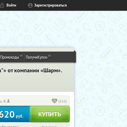
Войти
Зарегистрироваться
49
84
Промокоды
ПолучиКупон
а"» от компании «Шарм».
6
(122)
и:
620
руб.
 без скидки: