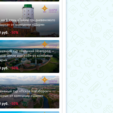
 на 1 день «Тайны средневекового
борга» от компании «Шарм»
0
руб.
-50%
дневный тур «Великий Новгород —
дце земли русской» от компании
арм»
0
руб.
-50%
невный тур «Псков — Изборск —
чоры» от компании «Шарм»
0
руб.
-50%