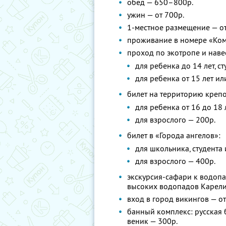
обед — 650–800р.
ужин — от 700р.
1-местное размещение — от
проживание в номере «Ком
проход по экотропе и нав
для ребенка до 14 лет, с
для ребенка от 15 лет ил
билет на территорию креп
для ребенка от 16 до 18 
для взрослого — 200р.
билет в «Города ангелов»:
для школьника, студента
для взрослого — 400р.
экскурсия-сафари к водопа
высоких водопадов Карели
вход в город викингов — от
банный комплекс: русская б
веник — 300р.