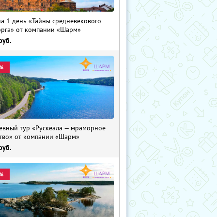
на 1 день «Тайны средневекового
рга» от компании «Шарм»
руб.
%
евный тур «Рускеала — мраморное
тво» от компании «Шарм»
руб.
%