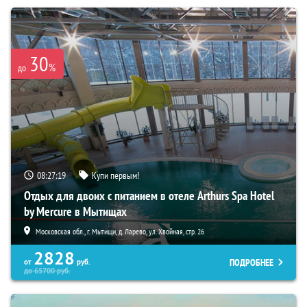
30
%
до
08:27:18
Купи первым!
Отдых для двоих с питанием в отеле Arthurs Spa Hotel
by Mercure в Мытищах
Московская обл., г. Мытищи, д. Ларево, ул. Хвойная, стр. 26
2828
ПОДРОБНЕЕ
от
руб.
до
65700
руб.