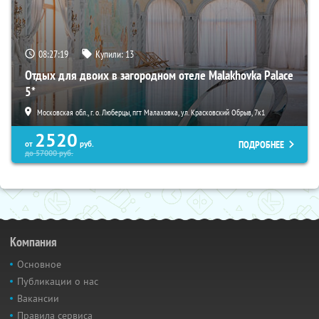
08:27:18
Купили:
13
Отдых для двоих в загородном отеле Malakhovka Palace
5*
Московская обл., г. о. Люберцы, пгт Малаховка, ул. Красковский Обрыв, 7к1
2520
ПОДРОБНЕЕ
от
руб.
до
57000
руб.
Компания
Основное
Публикации о нас
Вакансии
Правила сервиса