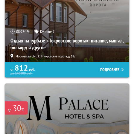
08:27:18
Купили:
7
Отдых на турбазе «Покровские ворота»: питание, мангал,
бильярд и другое
Московская обл., КП Покровские ворота, д. 182
812
ПОДРОБНЕЕ
от
руб.
до
140800
руб.
30
%
до