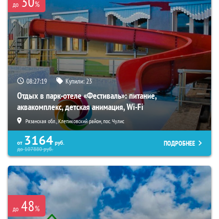
30
%
до
08:27:18
Купили:
23
Отдых в парк-отеле «Фестиваль»: питание,
аквакомплекс, детская анимация, Wi-Fi
Рязанская обл., Клепиковский район, пос. Чулис
3164
ПОДРОБНЕЕ
от
руб.
до
107880
руб.
48
%
до