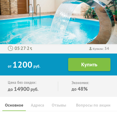
34
:
:
Купили:
1200
от
руб.
Цена без скидки:
Экономия:
14900
48%
до
до
руб.
Основное
Адреса
Отзывы
Вопросы по акции