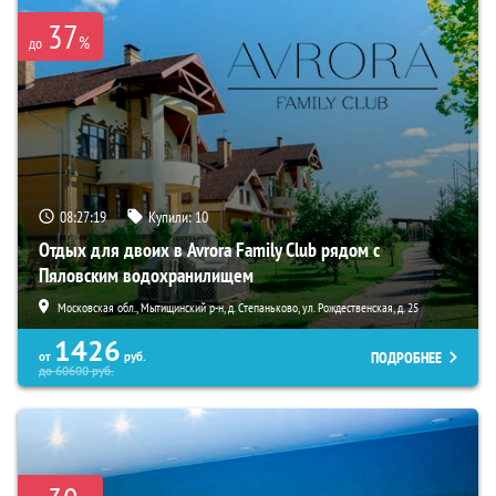
37
%
до
08:27:18
Купили:
10
Отдых для двоих в Avrora Family Club рядом с
Пяловским водохранилищем
Московская обл., Мытищинский р-н, д. Степаньково, ул. Рождественская, д. 25
1426
ПОДРОБНЕЕ
от
руб.
до
60600
руб.