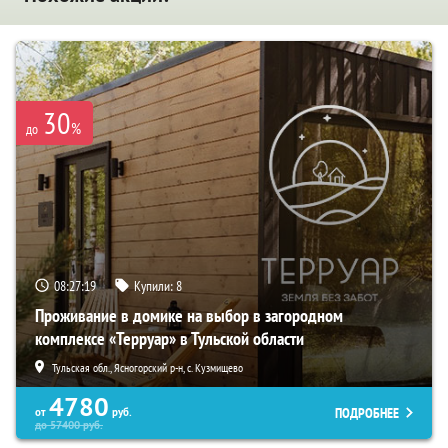
30
%
до
08:27:18
Купили:
8
Проживание в домике на выбор в загородном
комплексе «Терруар» в Тульской области
Тульская обл., Ясногорский р-н, с. Кузмищево
4780
ПОДРОБНЕЕ
от
руб.
до
57400
руб.