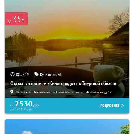
35
%
до
08:27:18
Купи первым!
Отдых в экоотеле «Киногородок» в Тверской области
Тверская обл., Бологовский р-н, Выползовское с/п, дер. Михайловское, д. 15
2530
ПОДРОБНЕЕ
от
руб.
до
173110
руб.