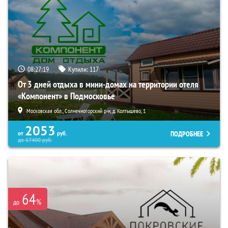
08:27:18
Купили:
117
От 3 дней отдыха в мини-домах на территории отеля
«Компонент» в Подмосковье
Московская обл., Солнечногорский р-н, д. Колтышево, 1
2053
ПОДРОБНЕЕ
от
руб.
до
67400
руб.
64
%
до