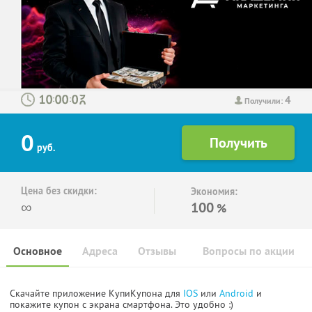
4
:
:
Получили:
0
руб.
Цена без скидки:
Экономия:
∞
100
%
Основное
Адреса
Отзывы
Вопросы по акции
Скачайте приложение КупиКупона для
IOS
или
Android
и
покажите купон с экрана смартфона. Это удобно :)