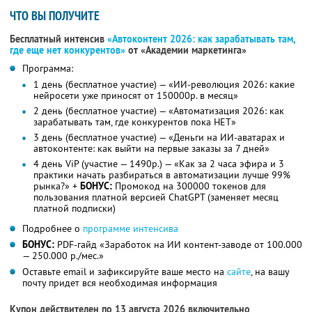
ЧТО ВЫ ПОЛУЧИТЕ
Бесплатный интенсив
«Автоконтент 2026: как зарабатывать там,
где еще нет конкурентов»
от «Академии маркетинга»
Программа:
1 день (бесплатное участие) — «ИИ-революция 2026: какие
нейросети уже приносят от 150000р. в месяц»
2 день (бесплатное участие) — «Автоматизация 2026: как
зарабатывать там, где конкурентов пока НЕТ»
3 день (бесплатное участие) — «Деньги на ИИ-аватарах и
автоконтенте: как выйти на первые заказы за 7 дней»
4 день ViP (участие — 1490р.) — «Как за 2 часа эфира и 3
практики начать разбираться в автоматизации лучше 99%
рынка?» +
БОНУС:
Промокод на 300000 токенов для
пользования платной версией ChatGPT (заменяет месяц
платной подписки)
Подробнее о
программе интенсива
БОНУС:
PDF-гайд «Заработок на ИИ контент-заводе от 100.000
— 250.000 р./мес.»
Оставьте email и зафиксируйте ваше место на
сайте
, на вашу
почту придет вся необходимая информация
Купон действителен по 13 августа 2026 включительно