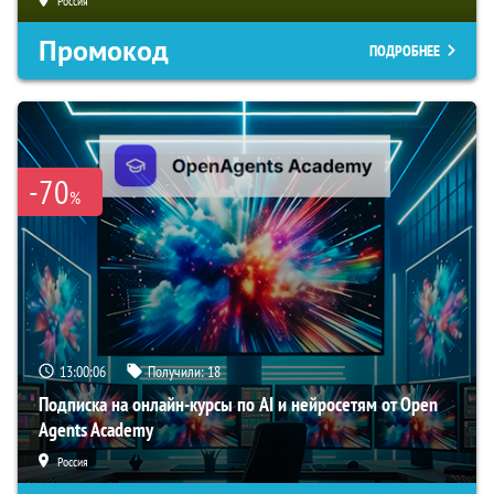
Россия
Промокод
ПОДРОБНЕЕ
-70
%
13:00:05
Получили:
18
Подписка на онлайн-курсы по AI и нейросетям от Open
Agents Academy
Россия