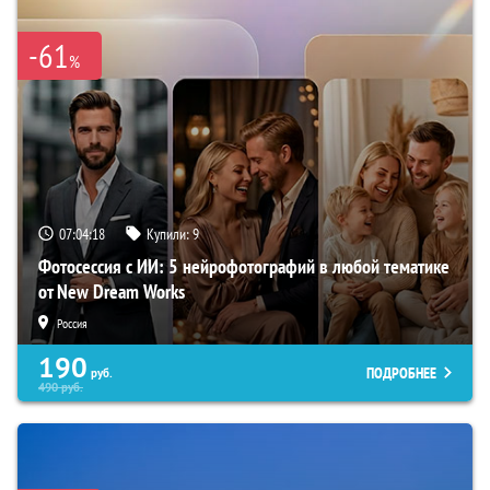
-61
%
07:04:17
Купили:
9
Фотосессия с ИИ: 5 нейрофотографий в любой тематике
от New Dream Works
Россия
190
ПОДРОБНЕЕ
руб.
490
руб.