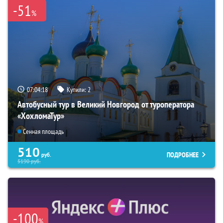
-51
%
07:04:17
Купили:
2
Автобусный тур в Великий Новгород от туроператора
«ХохломаТур»
Сенная площадь
510
ПОДРОБНЕЕ
руб.
5190
руб.
-100
%