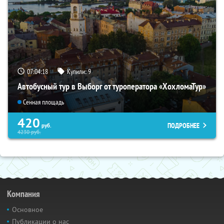
07:04:17
Купили:
9
Автобусный тур в Выборг от туроператора «ХохломаТур»
Сенная площадь
420
ПОДРОБНЕЕ
руб.
4230
руб.
Компания
Основное
Публикации о нас