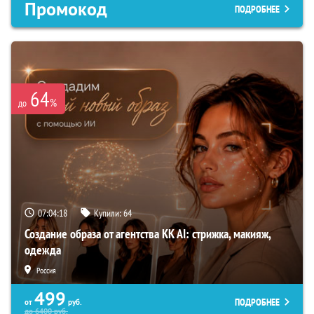
Промокод
ПОДРОБНЕЕ
64
%
до
07:04:17
Купили:
64
Создание образа от агентства KK AI: стрижка, макияж,
одежда
Россия
499
ПОДРОБНЕЕ
от
руб.
до
6400
руб.