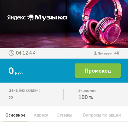
48
:
:
Получили:
0
руб.
Цена без скидки:
Экономия:
∞
100
%
Основное
Адреса
Отзывы
Вопросы по акции