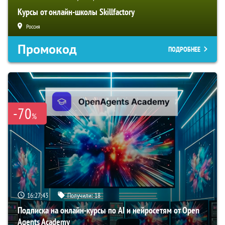
Курсы от онлайн-школы Skillfactory
Россия
Промокод
ПОДРОБНЕЕ
-70
%
16:27:42
Получили:
18
Подписка на онлайн-курсы по AI и нейросетям от Open
Agents Academy