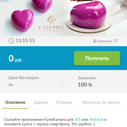
57
:
:
Получили:
0
руб.
Цена без скидки:
Экономия:
∞
100
%
Основное
Адреса
Отзывы
Вопросы по акции
Скачайте приложение КупиКупона для
IOS
или
Android
и
покажите купон с экрана смартфона. Это удобно :)