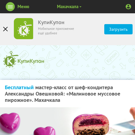
Меню
Махачкала
КупиКупон
Мобильное приложение
Загрузить
ещё удобнее
Бесплатный
мастер-класс от шеф-кондитера
Александры Овешковой: «Малиновое муссовое
пирожное». Махачкала