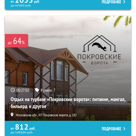
2053
ПОДРОБНЕЕ
от
руб.
до
67400
руб.
64
%
до
00:27:01
Купили:
7
Отдых на турбазе «Покровские ворота»: питание, мангал,
бильярд и другое
Московская обл., КП Покровские ворота, д. 182
812
ПОДРОБНЕЕ
от
руб.
до
140800
руб.