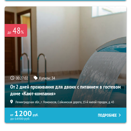
48
%
до
00:27:01
Купили:
34
От 2 дней проживания для двоих с питанием в гостевом
доме «Кают-компания»
Ленинградская обл., г. Ломоносов, Сойкинская дорога, 15-й жилой городок, д. 43
1200
ПОДРОБНЕЕ
от
руб.
до
14900
руб.