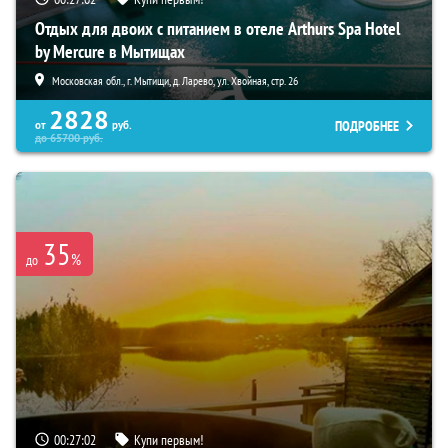
Отдых для двоих с питанием в отеле Arthurs Spa Hotel
by Mercure в Мытищах
Московская обл., г. Мытищи, д. Ларево, ул. Хвойная, стр. 26
2828
ПОДРОБНЕЕ
от
руб.
до
65700
руб.
35
%
до
00:27:01
Купи первым!