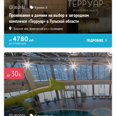
00:27:01
Купили:
8
Проживание в домике на выбор в загородном
комплексе «Терруар» в Тульской области
Тульская обл., Ясногорский р-н, с. Кузмищево
4780
ПОДРОБНЕЕ
от
руб.
до
57400
руб.
30
%
до
00:27:01
Купи первым!