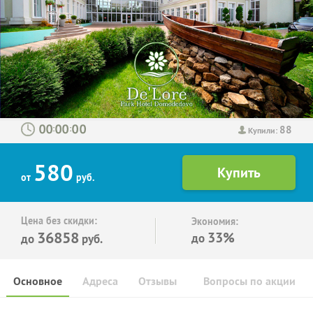
88
:
:
Купили:
580
от
руб.
Цена без скидки:
Экономия:
36858
33%
до
до
руб.
Основное
Адреса
Отзывы
Вопросы по акции