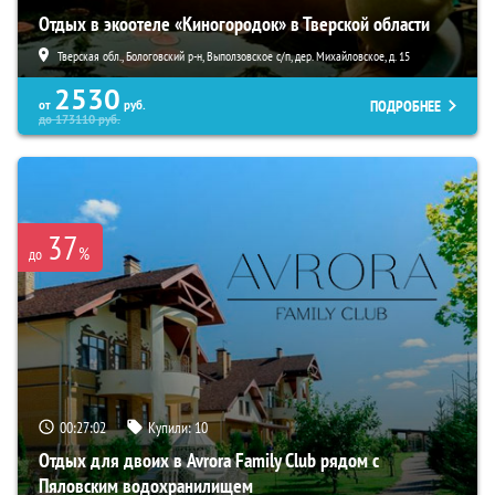
Отдых в экоотеле «Киногородок» в Тверской области
Тверская обл., Бологовский р-н, Выползовское с/п, дер. Михайловское, д. 15
2530
ПОДРОБНЕЕ
от
руб.
до
173110
руб.
37
%
до
00:27:01
Купили:
10
Отдых для двоих в Avrora Family Club рядом с
Пяловским водохранилищем