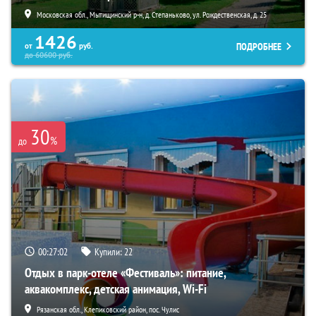
Московская обл., Мытищинский р-н, д. Степаньково, ул. Рождественская, д. 25
1426
ПОДРОБНЕЕ
от
руб.
до
60600
руб.
30
%
до
00:27:01
Купили:
22
Отдых в парк-отеле «Фестиваль»: питание,
аквакомплекс, детская анимация, Wi-Fi
Рязанская обл., Клепиковский район, пос. Чулис