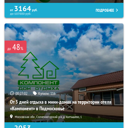
3164
ПОДРОБНЕЕ
от
руб.
до
107880
руб.
48
%
до
00:27:01
Купили:
116
От 3 дней отдыха в мини-домах на территории отеля
«Компонент» в Подмосковье
Московская обл., Солнечногорский р-н, д. Колтышево, 1