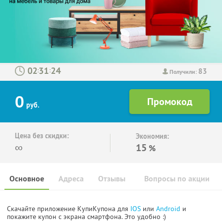
83
:
:
Получили:
0
руб.
Цена без скидки:
Экономия:
∞
15
%
Основное
Адреса
Отзывы
Вопросы по акции
Скачайте приложение КупиКупона для
IOS
или
Android
и
покажите купон с экрана смартфона. Это удобно :)