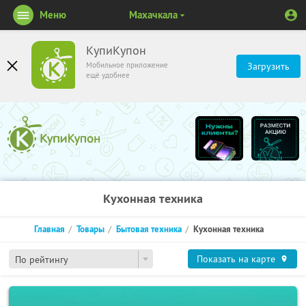
Меню
Махачкала
КупиКупон
Мобильное приложение
Загрузить
ещё удобнее
Кухонная техника
Главная
Товары
Бытовая техника
Кухонная техника
Показать на карте
По рейтингу