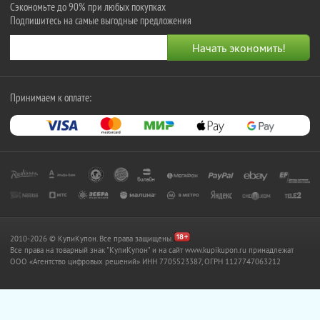
Сэкономьте до 90% при любых покупках
Подпишитесь на самые выгодные предложения
Принимаем к оплате:
2010-2026 © КупиКупон. Все права защищены.
Все права на товарный знак "КупиКупон" и на сайт www.kupikupon.ru принадлежат
OOO «Агентство цифровых решений» ИНН 7705523387, ОГРН 1127747063212