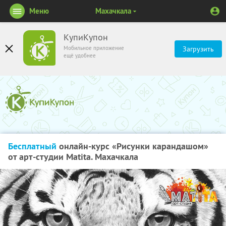
Меню
Махачкала
КупиКупон
Мобильное приложение
Загрузить
ещё удобнее
Бесплатный
онлайн-курс «Рисунки карандашом»
от арт-студии Matita. Махачкала