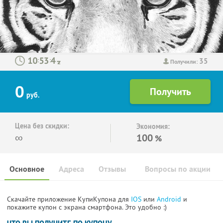
35
:
:
Получили:
0
руб.
Цена без скидки:
Экономия:
∞
100
%
Основное
Адреса
Отзывы
Вопросы по акции
Скачайте приложение КупиКупона для
IOS
или
Android
и
покажите купон с экрана смартфона. Это удобно :)