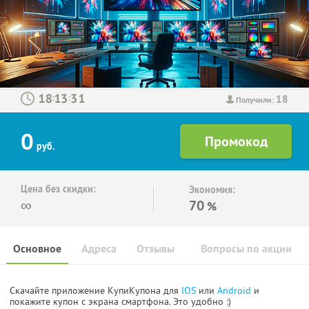
18
:
:
Получили:
0
руб.
Цена без скидки:
Экономия:
∞
70
%
Основное
Адреса
Отзывы
Вопросы по акции
Скачайте приложение КупиКупона для
IOS
или
Android
и
покажите купон с экрана смартфона. Это удобно :)