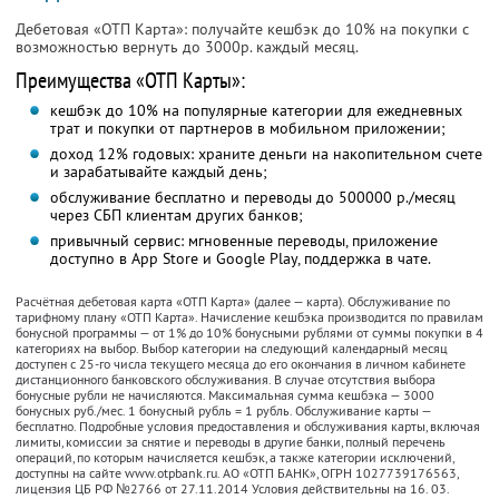
Дебетовая «ОТП Карта»: получайте кешбэк до 10% на покупки с
возможностью вернуть до 3000р. каждый месяц.
Преимущества «ОТП Карты»:
кешбэк до 10% на популярные категории для ежедневных
трат и покупки от партнеров в мобильном приложении;
доход 12% годовых: храните деньги на накопительном счете
и зарабатывайте каждый день;
обслуживание бесплатно и переводы до 500000 р./месяц
через СБП клиентам других банков;
привычный сервис: мгновенные переводы, приложение
доступно в App Store и Google Play, поддержка в чате.
Расчётная дебетовая карта «ОТП Карта» (далее — карта). Обслуживание по
тарифному плану «ОТП Карта». Начисление кешбэка производится по правилам
бонусной программы — от 1% до 10% бонусными рублями от суммы покупки в 4
категориях на выбор. Выбор категории на следующий календарный месяц
доступен с 25-го числа текущего месяца до его окончания в личном кабинете
дистанционного банковского обслуживания. В случае отсутствия выбора
бонусные рубли не начисляются. Максимальная cумма кешбэка — 3000
бонусных руб./мес. 1 бонусный рубль = 1 рубль. Обслуживание карты —
бесплатно. Подробные условия предоставления и обслуживания карты, включая
лимиты, комиссии за снятие и переводы в другие банки, полный перечень
операций, по которым начисляется кешбэк, а также категории исключений,
доступны на сайте www.otpbank.ru. АО «ОТП БАНК», ОГРН 1027739176563,
лицензия ЦБ РФ №2766 от 27.11.2014 Условия действительны на 16. 03.