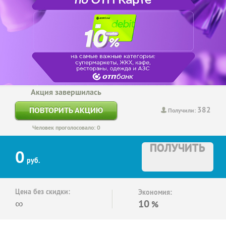
Акция завершилась
382
ПОВТОРИТЬ АКЦИЮ
Получили:
Человек проголосовало: 0
ПОЛУЧИТЬ
0
руб.
Цена без скидки:
Экономия:
∞
10
%