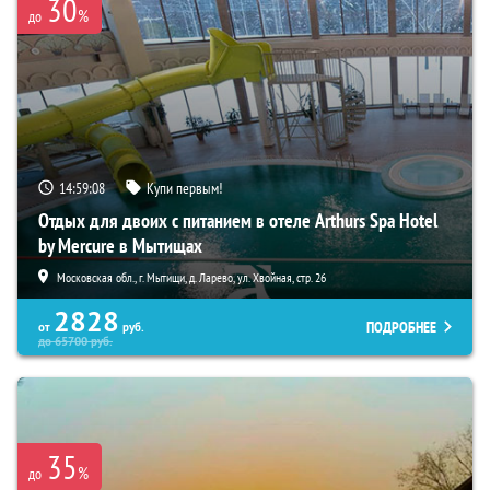
30
%
до
14:59:06
Купи первым!
Отдых для двоих с питанием в отеле Arthurs Spa Hotel
by Mercure в Мытищах
Московская обл., г. Мытищи, д. Ларево, ул. Хвойная, стр. 26
2828
ПОДРОБНЕЕ
от
руб.
до
65700
руб.
35
%
до