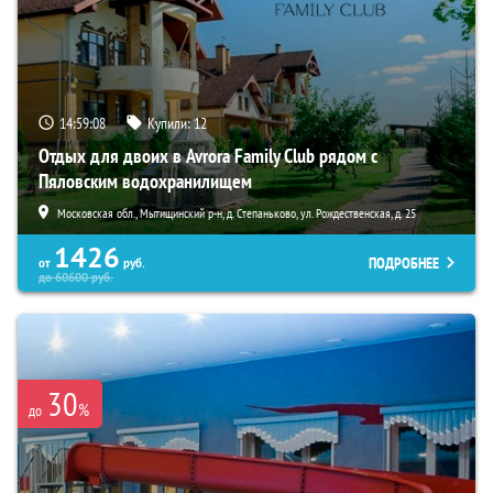
14:59:06
Купили:
12
Отдых для двоих в Avrora Family Club рядом с
Пяловским водохранилищем
Московская обл., Мытищинский р-н, д. Степаньково, ул. Рождественская, д. 25
1426
ПОДРОБНЕЕ
от
руб.
до
60600
руб.
30
%
до