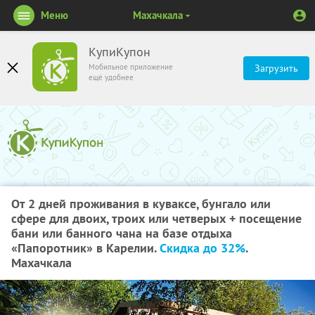
Меню
Махачкала
КупиКупон
Мобильное приложение
Загрузить
ещё удобнее
От 2 дней проживания в куваксе, бунгало или
сфере для двоих, троих или четверых + посещение
бани или банного чана на базе отдыха
«Папоротник» в Карелии.
Скидка до 32%
.
Махачкала