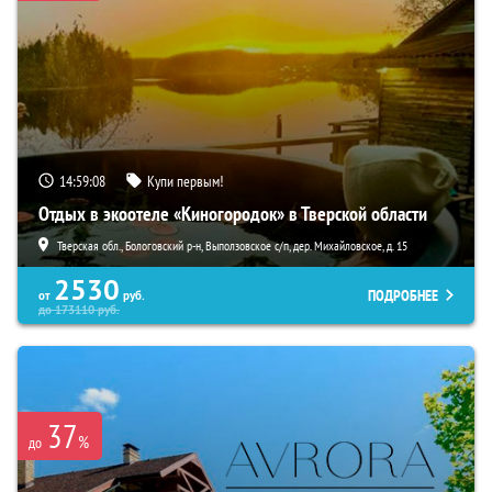
14:59:06
Купи первым!
Отдых в экоотеле «Киногородок» в Тверской области
Тверская обл., Бологовский р-н, Выползовское с/п, дер. Михайловское, д. 15
2530
ПОДРОБНЕЕ
от
руб.
до
173110
руб.
37
%
до