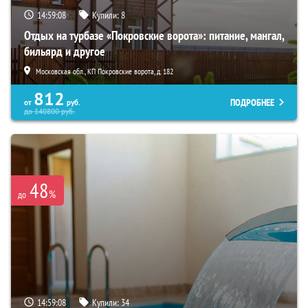
14:59:06
Купили:
8
Отдых на турбазе «Покровские ворота»: питание, мангал,
бильярд и другое
Московская обл., КП Покровские ворота, д. 182
812
ПОДРОБНЕЕ
от
руб.
до
140800
руб.
48
%
до
14:59:06
Купили:
34