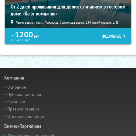
От 2 дней проживания для двоих с питанием в гостевом
доме «Кают-компания»
Ленинградская обл., г. Ломоносов, Сойкинская дорога, 15-й жилой городок, д. 43
1200
ПОДРОБНЕЕ
от
руб.
до
14900
руб.
Компания
Основное
Публикации о нас
Вакансии
Правила сервиса
Ответы на вопросы
Бизнес-Партнёрам
Давайте сделаем акцию!