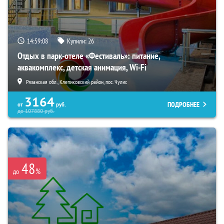
14:59:06
Купили:
26
Отдых в парк-отеле «Фестиваль»: питание,
аквакомплекс, детская анимация, Wi-Fi
Рязанская обл., Клепиковский район, пос. Чулис
3164
ПОДРОБНЕЕ
от
руб.
до
107880
руб.
48
%
до