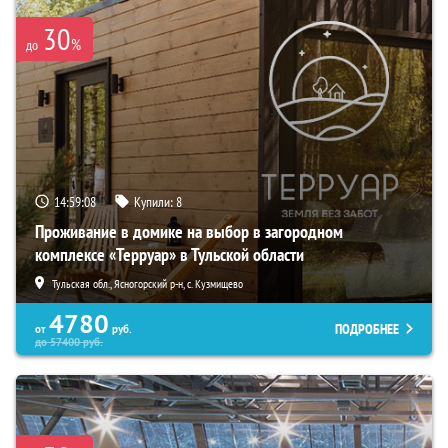
30
%
до
14:59:06
Купили:
8
Проживание в домике на выбор в загородном
комплексе «Терруар» в Тульской области
Тульская обл., Ясногорский р-н, с. Кузмищево
4780
ПОДРОБНЕЕ
от
руб.
до
57400
руб.