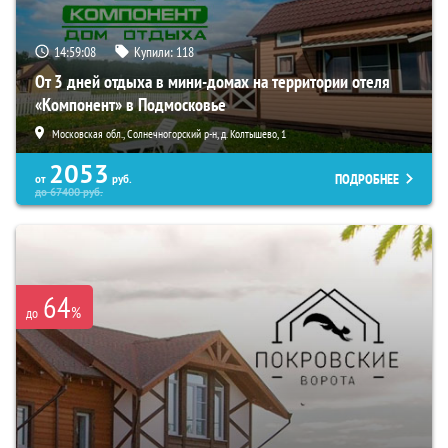
14:59:06
Купили:
118
От 3 дней отдыха в мини-домах на территории отеля
«Компонент» в Подмосковье
Московская обл., Солнечногорский р-н, д. Колтышево, 1
2053
ПОДРОБНЕЕ
от
руб.
до
67400
руб.
64
%
до