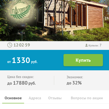
7
:
:
Купили:
1330
от
руб.
Цена без скидки:
Экономия:
17880
32%
до
до
руб.
Основное
Адреса
Отзывы
Вопросы по акции