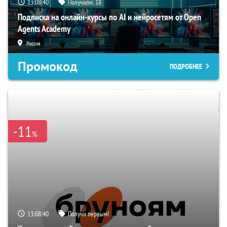
13:08:39
Получили:
18
Подписка на онлайн-курсы по AI и нейросетям от Open
Agents Academy
Россия
Промокод
ПОДРОБНЕЕ
-11
%
13:08:39
Получи первым!