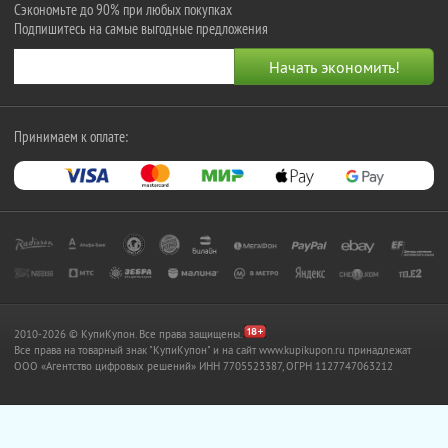
Сэкономьте до 90% при любых покупках
Подпишитесь на самые выгодные предложения
Принимаем к оплате:
2010-2026 © КупиКупон. Все права защищены.
Все права на товарный знак "КупиКупон" и на сайт www.kupikupon.ru принадлежат
OOO «Агентство цифровых решений» ИНН 7705523387, ОГРН 1127747063212