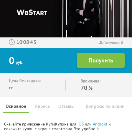
8
:
:
Получили:
0
руб.
Цена без скидки:
Экономия:
∞
70
%
Основное
Адреса
Отзывы
Вопросы по акции
Скачайте приложение КупиКупона для
IOS
или
Android
и
покажите купон с экрана смартфона. Это удобно :)