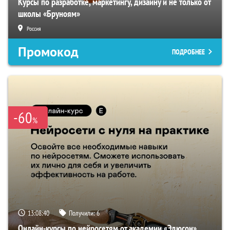
Курсы по разработке, маркетингу, дизайну и не только от
школы «Бруноям»
Россия
Промокод
ПОДРОБНЕЕ
-60
%
13:08:39
Получили:
6
Онлайн-курсы по нейросетям от академии «Эдюсон»