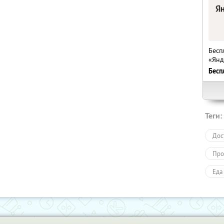
Бесп
«Янд
Бесп
Теги:
Дос
Про
Еда