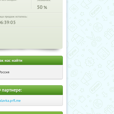
Экономия:
50
%
нца продаж осталось:
:
:
ак нас найти
Россия
 партнере:
alavka.prfl.me