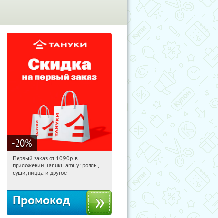
-20
%
Первый заказ от 1090р. в
09:36:09
Получили:
256
приложении TanukiFamily: роллы,
Россия
суши, пицца и другое
Промокод