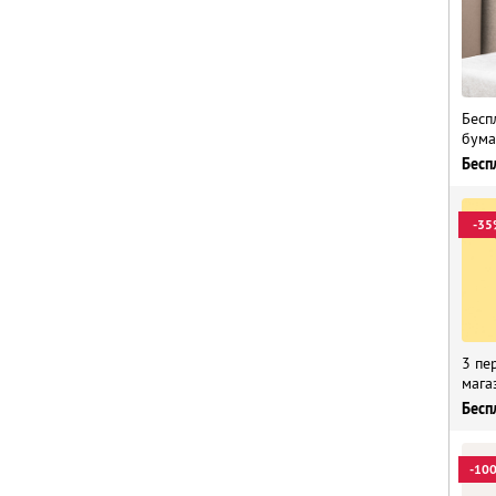
Бесп
бума
Бесп
-35
3 пе
мага
Бесп
-10