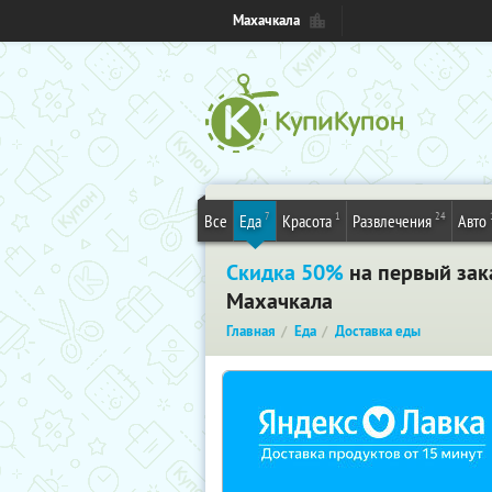
Махачкала
7
1
24
Все
Еда
Красота
Развлечения
Авто
Скидка 50%
на первый зака
Махачкала
Главная
Еда
Доставка еды