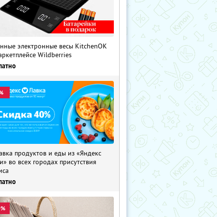
нные электронные весы KitchenOK
аркетплейсе Wildberries
латно
%
авка продуктов и еды из «Яндекс
и» во всех городах присутствия
иса
латно
0%