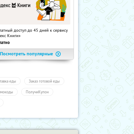
латный доступ до 45 дней к сервису
екс Книги»
латно
Посмотреть популярные
тавка еды
Заказ готовой еды
мокоды
ПолучиКупон