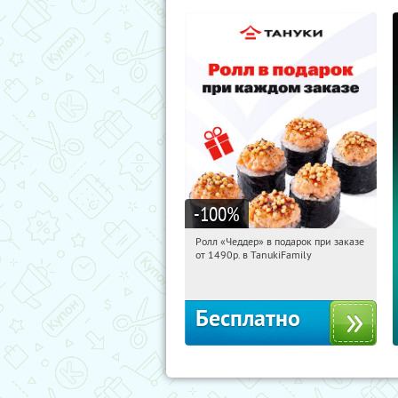
-100
%
Ролл «Чеддер» в подарок при заказе
09:36:09
Получили:
108
от 1490р. в TanukiFamily
Россия
Бесплатно