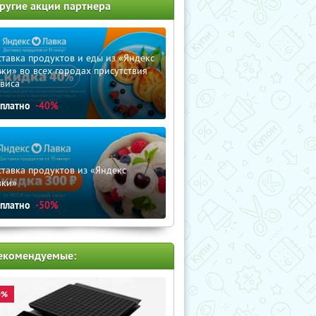
ругие акции партнера
тавка продуктов и еды из «Яндекс
ки» во всех городах присутствия
виса
сплатно
-40%
тавка продуктов из «Яндекс
вки»
сплатно
-50%
екомендуемые:
0%