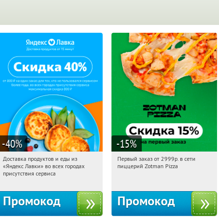
-40
%
-15
%
Доставка продуктов и еды из
Первый заказ от 2999р. в сети
09:36:09
Получили:
38
09:36:09
Получили:
43
«Яндекс Лавки» во всех городах
пиццерий Zotman Pizza
Россия
Россия
присутствия сервиса
Промокод
Промокод