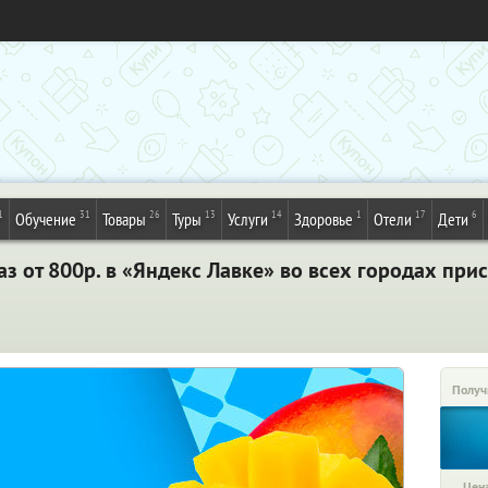
1
31
26
13
14
1
17
6
Обучение
Товары
Туры
Услуги
Здоровье
Отели
Дети
з от 800р. в «Яндекс Лавке» во всех городах прис
Получ
Цена