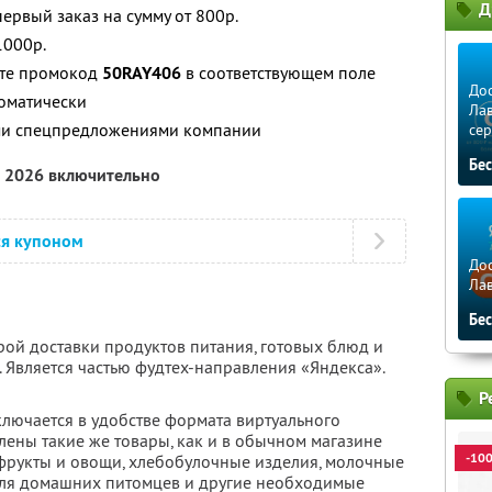
Д
ервый заказ на сумму от 800р.
1000р.
ите промокод
50RAY406
в соответствующем поле
Дос
томатически
Лав
ими спецпредложениями компании
сер
Бе
а 2026 включительно
ся купоном
Дос
Ла
Бе
рой доставки продуктов питания, готовых блюд и
 Является частью фудтех-направления «Яндекса».
Р
ключается в удобстве формата виртуального
влены такие же товары, как и в обычном магазине
-10
 фрукты и овощи, хлебобулочные изделия, молочные
для домашних питомцев и другие необходимые