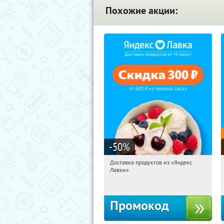
Похожие акции:
-50
%
Доставка продуктов из «Яндекс
09:36:09
Получили:
6
Лавки»
Россия
Промокод