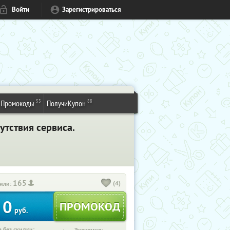
Войти
Зарегистрироваться
53
88
Промокоды
ПолучиКупон
утствия сервиса.
165
(4)
или:
0
руб.
 без скидки: