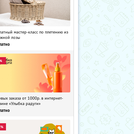
латный мастер-класс по плетению из
жной лозы
латно
%
рвых заказа от 1000р. в интернет-
зине «Улыбка радуги»
латно
0%