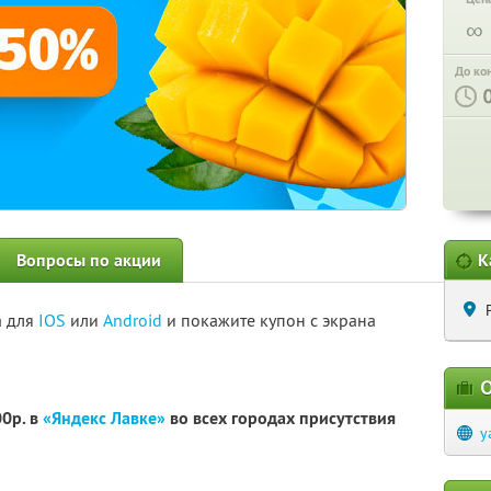
∞
До ко
Вопросы по акции
К
а для
IOS
или
Android
и покажите купон с экрана
О
00р. в
«Яндекс Лавке»
во всех городах присутствия
y