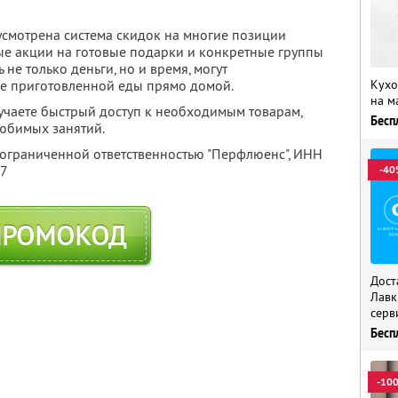
усмотрена система скидок на многие позиции
ые акции на готовые подарки и конкретные группы
 не только деньги, но и время, могут
Кухо
уже приготовленной еды прямо домой.
на м
учаете быстрый доступ к необходимым товарам,
Бесп
любимых занятий.
 ограниченной ответственностью "Перфлюенс",
ИНН
57
-40
ПРОМОКОД
Дост
Лавк
серв
Бесп
-10