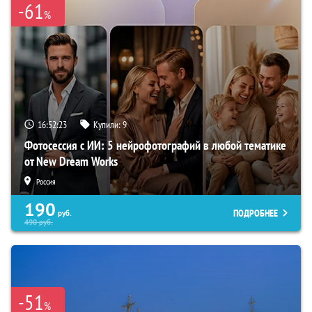
-61
%
16:52:22
Купили:
9
Фотосессия с ИИ: 5 нейрофотографий в любой тематике
от New Dream Works
Россия
190
ПОДРОБНЕЕ
руб.
490
руб.
-51
%