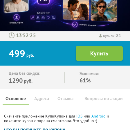
81
:
:
Купили:
499
руб.
Цена без скидки:
Экономия:
1290
61%
руб.
Основное
Адреса
Отзывы
Вопросы по акции
Скачайте приложение КупиКупона для
IOS
или
Android
и
покажите купон с экрана смартфона. Это удобно :)