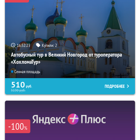
16:52:22
Купили:
2
Автобусный тур в Великий Новгород от туроператора
«ХохломаТур»
Сенная площадь
510
ПОДРОБНЕЕ
руб.
5190
руб.
-100
%