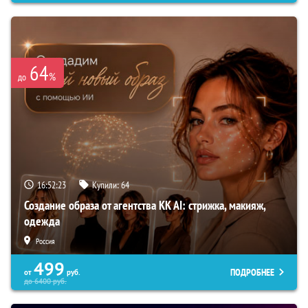
64
%
до
16:52:22
Купили:
64
Создание образа от агентства KK AI: стрижка, макияж,
одежда
Россия
499
ПОДРОБНЕЕ
от
руб.
до
6400
руб.