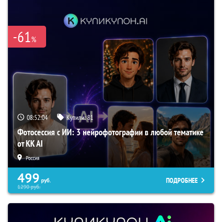
-61
%
08:52:03
Купили:
81
Фотосессия с ИИ: 3 нейрофотографии в любой тематике
от KK AI
Россия
499
ПОДРОБНЕЕ
руб.
1290
руб.