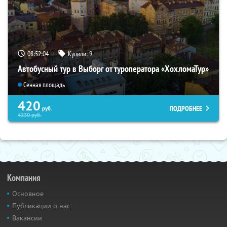
08:52:03
Купили:
9
Автобусный тур в Выборг от туроператора «ХохломаТур»
Сенная площадь
420
ПОДРОБНЕЕ
руб.
4230
руб.
Компания
Основное
Публикации о нас
Вакансии