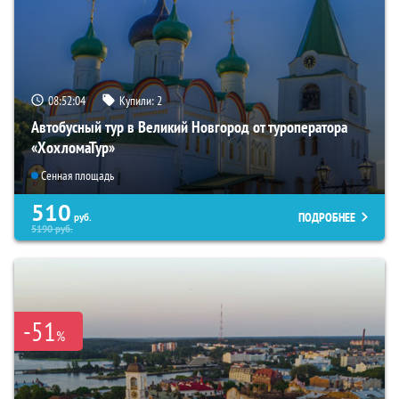
08:52:03
Купили:
2
Автобусный тур в Великий Новгород от туроператора
«ХохломаТур»
Сенная площадь
510
ПОДРОБНЕЕ
руб.
5190
руб.
-51
%