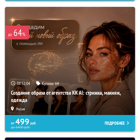
64
%
до
08:52:03
Купили:
64
Создание образа от агентства KK AI: стрижка, макияж,
одежда
Россия
499
ПОДРОБНЕЕ
от
руб.
до
6400
руб.