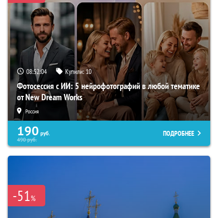
08:52:03
Купили:
10
Фотосессия с ИИ: 5 нейрофотографий в любой тематике
от New Dream Works
Россия
190
ПОДРОБНЕЕ
руб.
490
руб.
-51
%