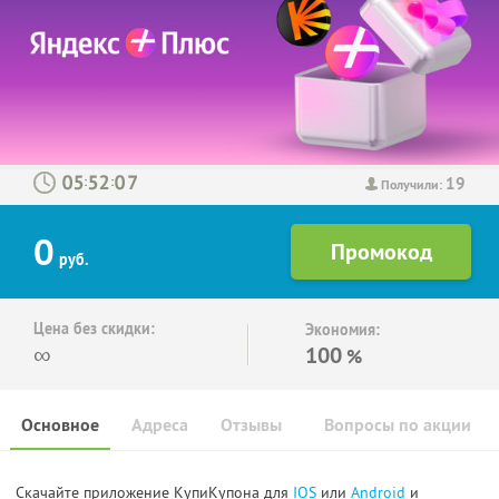
19
:
:
Получили:
0
руб.
Цена без скидки:
Экономия:
∞
100
%
Основное
Адреса
Отзывы
Вопросы по акции
Скачайте приложение КупиКупона для
IOS
или
Android
и