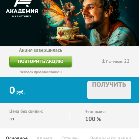
Акция завершилась
22
ПОВТОРИТЬ АКЦИЮ
Получили:
Человек проголосовало: 0
ПОЛУЧИТЬ
0
руб.
Цена без скидки:
Экономия:
∞
100
%
Основное
Адреса
Отзывы
Вопросы по акции