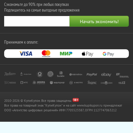
Сэкономьте до 90% при любых покупках
Подпишитесь на самые выгодные предложения
Принимаем к оплате:
2010-2026 © КупиКупон. Все права защищены.
Все права на товарный знак "КупиКупон" и на сайт www.kupikupon.ru принадлежат
OOO «Агентство цифровых решений» ИНН 7705523387, ОГРН 1127747063212