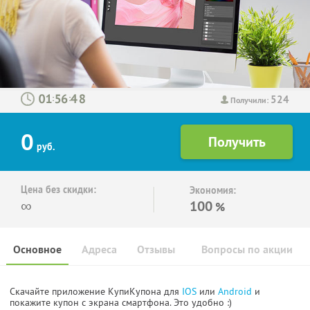
524
:
:
Получили:
0
руб.
Цена без скидки:
Экономия:
∞
100
%
Основное
Адреса
Отзывы
Вопросы по акции
Скачайте приложение КупиКупона для
IOS
или
Android
и
покажите купон с экрана смартфона. Это удобно :)