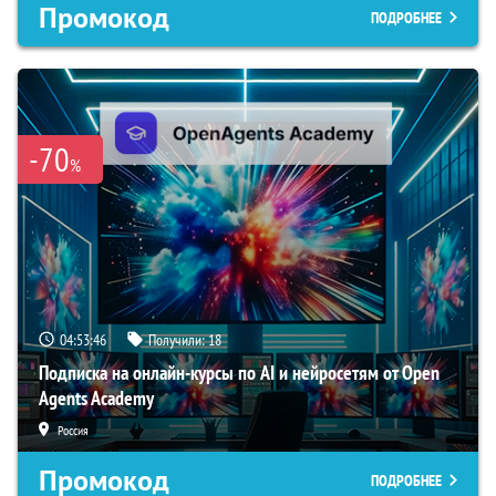
Промокод
ПОДРОБНЕЕ
-70
%
04:53:45
Получили:
18
Подписка на онлайн-курсы по AI и нейросетям от Open
Agents Academy
Россия
Промокод
ПОДРОБНЕЕ