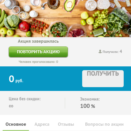
Акция завершилась
4
ПОВТОРИТЬ АКЦИЮ
Получили:
Человек проголосовало: 0
ПОЛУЧИТЬ
0
руб.
Цена без скидки:
Экономия:
∞
100
%
Основное
Адреса
Отзывы
Вопросы по акции