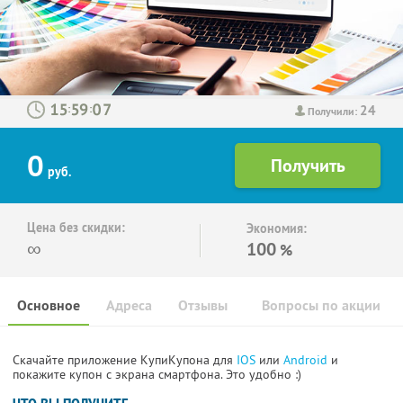
24
:
:
Получили:
0
руб.
Цена без скидки:
Экономия:
∞
100
%
Основное
Адреса
Отзывы
Вопросы по акции
Скачайте приложение КупиКупона для
IOS
или
Android
и
покажите купон с экрана смартфона. Это удобно :)